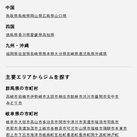
中国
鳥取県
島根県
岡山県
広島県
山口県
四国
徳島県
香川県
愛媛県
高知県
九州・沖縄
福岡県
佐賀県
長崎県
熊本県
大分県
宮崎県
鹿児島県
沖縄県
主要エリアからジムを探す
群馬県の市町村
高崎市
前橋市
伊勢崎市
太田市
桐生市
館林市
渋川市
藤岡市
安中市
みどり市
岐阜県の市町村
岐阜市
大垣市
高山市
多治見市
関市
中津川市
美濃市
瑞浪市
羽島市
恵那市
美濃加茂市
土岐市
各務原市
可児市
山県市
瑞穂市
飛騨市
本巣市
郡上市
下呂市
海津市
岐南町
笠松町
養老町
垂井町
関ケ原町
神戸町