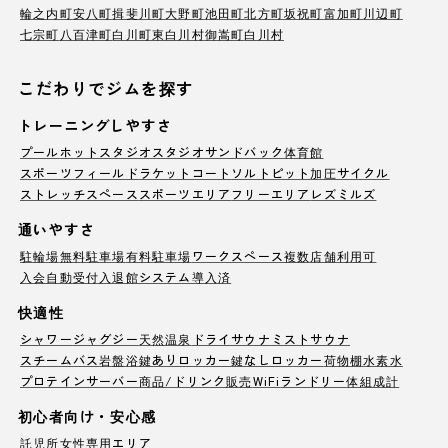
輪之内町
安八町
揖斐川町
大野町
池田町
北方町
坂祝町
富加町
川辺町
七宗町
八百津町
白川町
東白川村
御嵩町
白川村
こだわりでジムを探す
トレーニングしやすさ
プール
ホットスタジオ
スタジオ
サンドバック
体育館
スポーツフィールド
ラケットコート
ソルトピット
加圧サイクル
ストレッチスペース
スポーツエリア
フリーエリア
レズミルズ
通いやすさ
駐輪場
無料駐車場
有料駐車場
ワークスペース
複数店舗利用可
入会自動受付
入退館システム導入済
快適性
シャワー
ジャグジー
天然温泉
ドライサウナ
ミストサウナ
スチームバス
岩盤浴
鍵ありロッカー
鍵なしロッカー
荷物棚
水素水
プロテインサーバー
商品/ドリンク販売
WiFi
ランドリー
体組成計
初心者向け・安心感
託児所
女性専用エリア