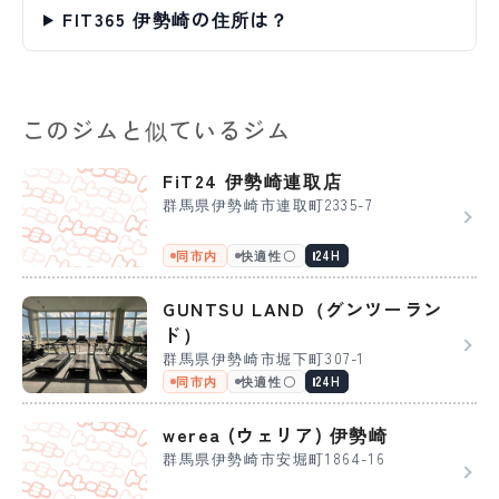
FIT365 伊勢崎の住所は？
このジムと似ているジム
FiT24 伊勢崎連取店
群馬県伊勢崎市連取町2335-7
同市内
快適性〇
24H
GUNTSU LAND（グンツーラン
ド）
群馬県伊勢崎市堀下町307-1
同市内
快適性〇
24H
werea (ウェリア) 伊勢崎
群馬県伊勢崎市安堀町1864-16