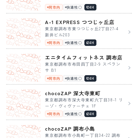
同市内
快適性〇
24H
A-1 EXPRESS つつじヶ丘店
東京都調布市東つつじヶ丘2丁目27-4
新井ビル203
同市内
快適性〇
24H
エニタイムフィットネス 調布店
東京都調布市布田四丁目2-9 スペラン
サ B1
同市内
快適性〇
24H
chocoZAP 深大寺東町
東京都調布市深大寺東町六丁目38-1 リ
ーゾ・ヴィヴァーチェ 1F
同市内
快適性〇
24H
chocoZAP 調布小島
東京都調布市小島町一丁目34-22 調布