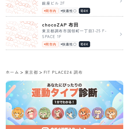
銀座ビル 2F
同市内
快適性〇
24H
chocoZAP 布田
東京都調布市国領町一丁目3-25 F-
SPACE 1F
同市内
快適性〇
24H
>
>
ホーム
東京都
FIT PLACE24 調布