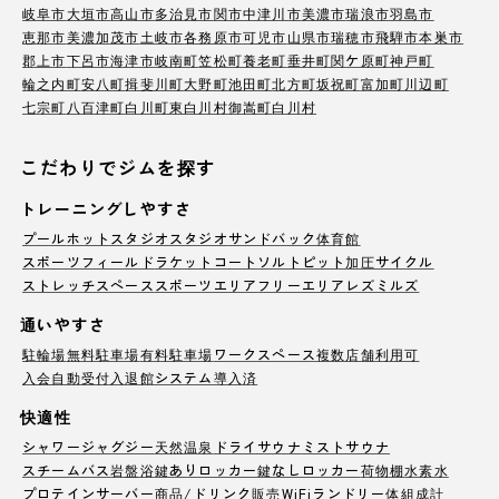
岐阜市
大垣市
高山市
多治見市
関市
中津川市
美濃市
瑞浪市
羽島市
恵那市
美濃加茂市
土岐市
各務原市
可児市
山県市
瑞穂市
飛騨市
本巣市
郡上市
下呂市
海津市
岐南町
笠松町
養老町
垂井町
関ケ原町
神戸町
輪之内町
安八町
揖斐川町
大野町
池田町
北方町
坂祝町
富加町
川辺町
七宗町
八百津町
白川町
東白川村
御嵩町
白川村
こだわりでジムを探す
トレーニングしやすさ
プール
ホットスタジオ
スタジオ
サンドバック
体育館
スポーツフィールド
ラケットコート
ソルトピット
加圧サイクル
ストレッチスペース
スポーツエリア
フリーエリア
レズミルズ
通いやすさ
駐輪場
無料駐車場
有料駐車場
ワークスペース
複数店舗利用可
入会自動受付
入退館システム導入済
快適性
シャワー
ジャグジー
天然温泉
ドライサウナ
ミストサウナ
スチームバス
岩盤浴
鍵ありロッカー
鍵なしロッカー
荷物棚
水素水
プロテインサーバー
商品/ドリンク販売
WiFi
ランドリー
体組成計