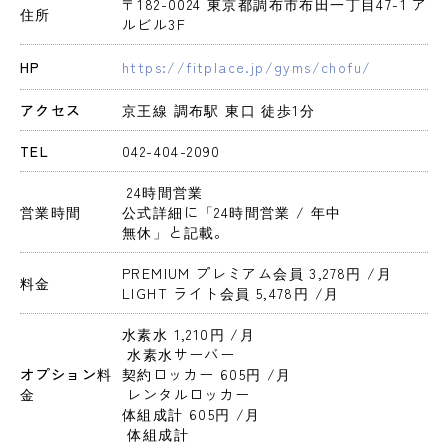
〒182-0024 東京都調布市布田一丁目47-1 ア
住所
ルビル3F
HP
https://fitplace.jp/gyms/chofu/
アクセス
京王線 調布駅 東口 徒歩1分
TEL
042-404-2090
 24時間営業 
営業時間
公式詳細に「24時間営業 / 年中
無休」と記載。
PREMIUM プレミアム会員 3,278円 
/月
料金
LIGHT ライト会員 5,478円 
/月
水素水 1,210円 
/月
 水素水サーバー
オプション料
契約ロッカー 605円 
/月
金
 レンタルロッカー
体組成計 605円 
/月
 体組成計