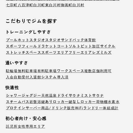
七宗町
八百津町
白川町
東白川村
御嵩町
白川村
こだわりでジムを探す
トレーニングしやすさ
プール
ホットスタジオ
スタジオ
サンドバック
体育館
スポーツフィールド
ラケットコート
ソルトピット
加圧サイクル
ストレッチスペース
スポーツエリア
フリーエリア
レズミルズ
通いやすさ
駐輪場
無料駐車場
有料駐車場
ワークスペース
複数店舗利用可
入会自動受付
入退館システム導入済
快適性
シャワー
ジャグジー
天然温泉
ドライサウナ
ミストサウナ
スチームバス
岩盤浴
鍵ありロッカー
鍵なしロッカー
荷物棚
水素水
プロテインサーバー
商品/ドリンク販売
WiFi
ランドリー
体組成計
初心者向け・安心感
託児所
女性専用エリア