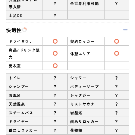
?
?
全世界利用可能
導入済
?
土足OK
快適性
ドライサウナ
契約ロッカー
商品/ドリンク販
休憩エリア
売
更衣室
?
?
トイレ
シャワー
?
?
シャンプー
ボディーソープ
?
?
お風呂
ジャグジー
?
?
天然温泉
ミストサウナ
?
?
スチームバス
岩盤浴
?
?
ドライヤー
鍵ありロッカー
?
?
鍵なしロッカー
荷物棚