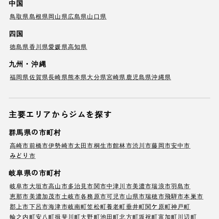
中国
鳥取県
島根県
岡山県
広島県
山口県
四国
徳島県
香川県
愛媛県
高知県
九州・沖縄
福岡県
佐賀県
長崎県
熊本県
大分県
宮崎県
鹿児島県
沖縄県
主要エリアからジムを探す
群馬県の市町村
高崎市
前橋市
伊勢崎市
太田市
桐生市
館林市
渋川市
藤岡市
安中市
みどり市
岐阜県の市町村
岐阜市
大垣市
高山市
多治見市
関市
中津川市
美濃市
瑞浪市
羽島市
恵那市
美濃加茂市
土岐市
各務原市
可児市
山県市
瑞穂市
飛騨市
本巣市
郡上市
下呂市
海津市
岐南町
笠松町
養老町
垂井町
関ケ原町
神戸町
輪之内町
安八町
揖斐川町
大野町
池田町
北方町
坂祝町
富加町
川辺町