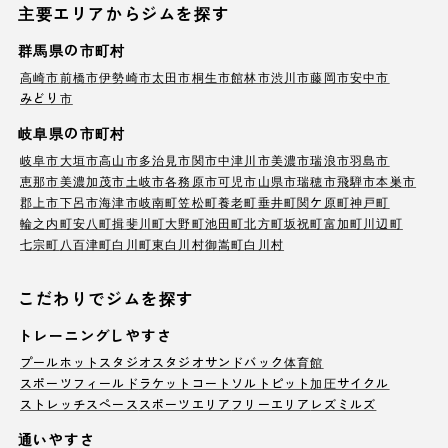
主要エリアからジムを探す
群馬県の市町村
高崎市
前橋市
伊勢崎市
太田市
桐生市
館林市
渋川市
藤岡市
安中市
みどり市
岐阜県の市町村
岐阜市
大垣市
高山市
多治見市
関市
中津川市
美濃市
瑞浪市
羽島市
恵那市
美濃加茂市
土岐市
各務原市
可児市
山県市
瑞穂市
飛騨市
本巣市
郡上市
下呂市
海津市
岐南町
笠松町
養老町
垂井町
関ケ原町
神戸町
輪之内町
安八町
揖斐川町
大野町
池田町
北方町
坂祝町
富加町
川辺町
七宗町
八百津町
白川町
東白川村
御嵩町
白川村
こだわりでジムを探す
トレーニングしやすさ
プール
ホットスタジオ
スタジオ
サンドバック
体育館
スポーツフィールド
ラケットコート
ソルトピット
加圧サイクル
ストレッチスペース
スポーツエリア
フリーエリア
レズミルズ
通いやすさ