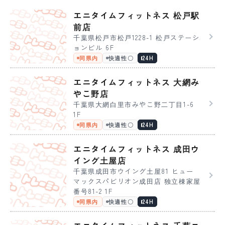
エニタイムフィットネス 松戸駅
前店
千葉県松戸市松戸1228-1 松戸ステーシ
ョンビル 6F
同県内
快適性〇
24H
エニタイムフィットネス 大網み
やこ野店
千葉県大網白里市みやこ野二丁目1-6
1F
同県内
快適性〇
24H
エニタイムフィットネス 成田ウ
イング土屋店
千葉県成田市ウイング土屋81 ヒュー
マックスパビリオン成田店 独立棟家屋
番号81-2 1F
同県内
快適性〇
24H