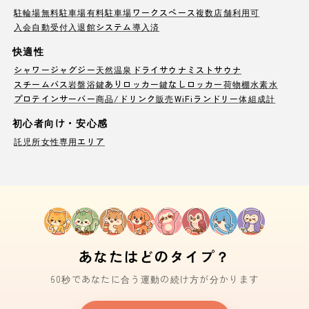
駐輪場
無料駐車場
有料駐車場
ワークスペース
複数店舗利用可
入会自動受付
入退館システム導入済
快適性
シャワー
ジャグジー
天然温泉
ドライサウナ
ミストサウナ
スチームバス
岩盤浴
鍵ありロッカー
鍵なしロッカー
荷物棚
水素水
プロテインサーバー
商品/ドリンク販売
WiFi
ランドリー
体組成計
初心者向け・安心感
託児所
女性専用エリア
あなたはどのタイプ？
60秒であなたに合う運動の続け方が分かります