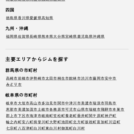
四国
徳島県
香川県
愛媛県
高知県
九州・沖縄
福岡県
佐賀県
長崎県
熊本県
大分県
宮崎県
鹿児島県
沖縄県
主要エリアからジムを探す
群馬県の市町村
高崎市
前橋市
伊勢崎市
太田市
桐生市
館林市
渋川市
藤岡市
安中市
みどり市
岐阜県の市町村
岐阜市
大垣市
高山市
多治見市
関市
中津川市
美濃市
瑞浪市
羽島市
恵那市
美濃加茂市
土岐市
各務原市
可児市
山県市
瑞穂市
飛騨市
本巣市
郡上市
下呂市
海津市
岐南町
笠松町
養老町
垂井町
関ケ原町
神戸町
輪之内町
安八町
揖斐川町
大野町
池田町
北方町
坂祝町
富加町
川辺町
七宗町
八百津町
白川町
東白川村
御嵩町
白川村