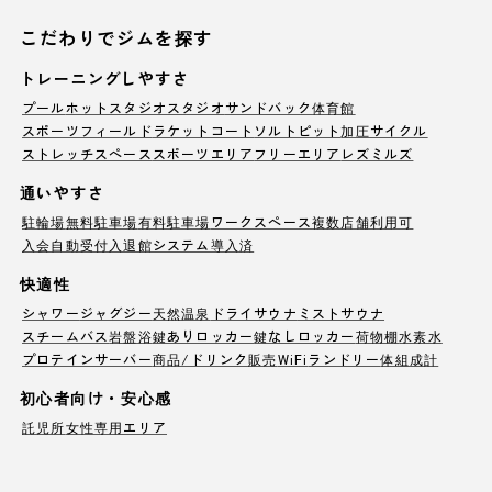
こだわりでジムを探す
トレーニングしやすさ
プール
ホットスタジオ
スタジオ
サンドバック
体育館
スポーツフィールド
ラケットコート
ソルトピット
加圧サイクル
ストレッチスペース
スポーツエリア
フリーエリア
レズミルズ
通いやすさ
駐輪場
無料駐車場
有料駐車場
ワークスペース
複数店舗利用可
入会自動受付
入退館システム導入済
快適性
シャワー
ジャグジー
天然温泉
ドライサウナ
ミストサウナ
スチームバス
岩盤浴
鍵ありロッカー
鍵なしロッカー
荷物棚
水素水
プロテインサーバー
商品/ドリンク販売
WiFi
ランドリー
体組成計
初心者向け・安心感
託児所
女性専用エリア