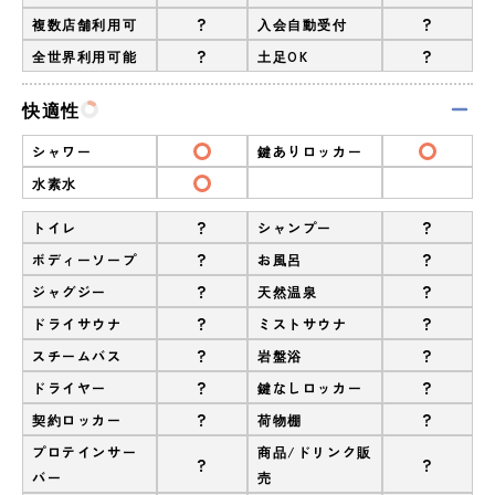
?
?
複数店舗利用可
入会自動受付
?
?
全世界利用可能
土足OK
快適性
シャワー
鍵ありロッカー
水素水
?
?
トイレ
シャンプー
?
?
ボディーソープ
お風呂
?
?
ジャグジー
天然温泉
?
?
ドライサウナ
ミストサウナ
?
?
スチームバス
岩盤浴
?
?
ドライヤー
鍵なしロッカー
?
?
契約ロッカー
荷物棚
プロテインサー
商品/ドリンク販
?
?
バー
売