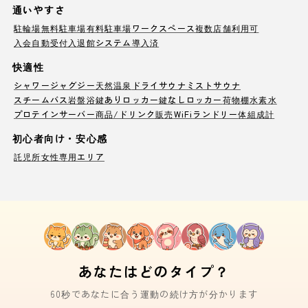
通いやすさ
駐輪場
無料駐車場
有料駐車場
ワークスペース
複数店舗利用可
入会自動受付
入退館システム導入済
快適性
シャワー
ジャグジー
天然温泉
ドライサウナ
ミストサウナ
スチームバス
岩盤浴
鍵ありロッカー
鍵なしロッカー
荷物棚
水素水
プロテインサーバー
商品/ドリンク販売
WiFi
ランドリー
体組成計
初心者向け・安心感
託児所
女性専用エリア
あなたはどのタイプ？
60秒であなたに合う運動の続け方が分かります