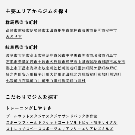
主要エリアからジムを探す
群馬県の市町村
高崎市
前橋市
伊勢崎市
太田市
桐生市
館林市
渋川市
藤岡市
安中市
みどり市
岐阜県の市町村
岐阜市
大垣市
高山市
多治見市
関市
中津川市
美濃市
瑞浪市
羽島市
恵那市
美濃加茂市
土岐市
各務原市
可児市
山県市
瑞穂市
飛騨市
本巣市
郡上市
下呂市
海津市
岐南町
笠松町
養老町
垂井町
関ケ原町
神戸町
輪之内町
安八町
揖斐川町
大野町
池田町
北方町
坂祝町
富加町
川辺町
七宗町
八百津町
白川町
東白川村
御嵩町
白川村
こだわりでジムを探す
トレーニングしやすさ
プール
ホットスタジオ
スタジオ
サンドバック
体育館
スポーツフィールド
ラケットコート
ソルトピット
加圧サイクル
ストレッチスペース
スポーツエリア
フリーエリア
レズミルズ