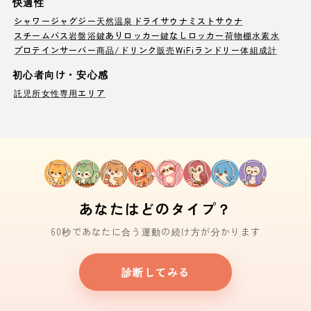
快適性
シャワー
ジャグジー
天然温泉
ドライサウナ
ミストサウナ
スチームバス
岩盤浴
鍵ありロッカー
鍵なしロッカー
荷物棚
水素水
プロテインサーバー
商品/ドリンク販売
WiFi
ランドリー
体組成計
初心者向け・安心感
託児所
女性専用エリア
あなたはどのタイプ？
60秒であなたに合う運動の続け方が分かります
診断してみる