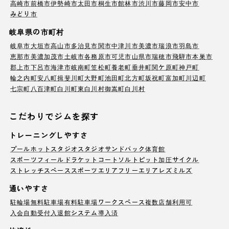
高崎市
前橋市
伊勢崎市
太田市
桐生市
館林市
渋川市
藤岡市
安中市
みどり市
岐阜県の市町村
岐阜市
大垣市
高山市
多治見市
関市
中津川市
美濃市
瑞浪市
羽島市
恵那市
美濃加茂市
土岐市
各務原市
可児市
山県市
瑞穂市
飛騨市
本巣市
郡上市
下呂市
海津市
岐南町
笠松町
養老町
垂井町
関ケ原町
神戸町
輪之内町
安八町
揖斐川町
大野町
池田町
北方町
坂祝町
富加町
川辺町
七宗町
八百津町
白川町
東白川村
御嵩町
白川村
こだわりでジムを探す
トレーニングしやすさ
プール
ホットスタジオ
スタジオ
サンドバック
体育館
スポーツフィールド
ラケットコート
ソルトピット
加圧サイクル
ストレッチスペース
スポーツエリア
フリーエリア
レズミルズ
通いやすさ
駐輪場
無料駐車場
有料駐車場
ワークスペース
複数店舗利用可
入会自動受付
入退館システム導入済