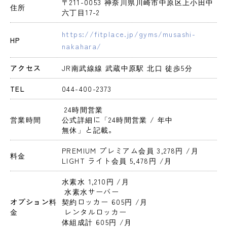
〒211-0053 神奈川県川崎市中原区上小田中
住所
六丁目17-2
https://fitplace.jp/gyms/musashi-
HP
nakahara/
アクセス
JR南武線線 武蔵中原駅 北口 徒歩5分
TEL
044-400-2373
 24時間営業 
営業時間
公式詳細に「24時間営業 / 年中
無休」と記載。
PREMIUM プレミアム会員 3,278円 
/月
料金
LIGHT ライト会員 5,478円 
/月
水素水 1,210円 
/月
 水素水サーバー
オプション料
契約ロッカー 605円 
/月
金
 レンタルロッカー
体組成計 605円 
/月