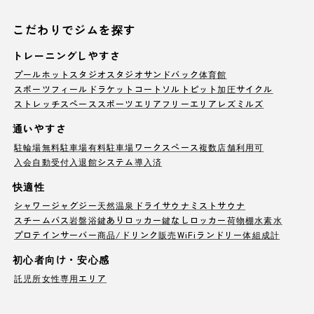
こだわりでジムを探す
トレーニングしやすさ
プール
ホットスタジオ
スタジオ
サンドバック
体育館
スポーツフィールド
ラケットコート
ソルトピット
加圧サイクル
ストレッチスペース
スポーツエリア
フリーエリア
レズミルズ
通いやすさ
駐輪場
無料駐車場
有料駐車場
ワークスペース
複数店舗利用可
入会自動受付
入退館システム導入済
快適性
シャワー
ジャグジー
天然温泉
ドライサウナ
ミストサウナ
スチームバス
岩盤浴
鍵ありロッカー
鍵なしロッカー
荷物棚
水素水
プロテインサーバー
商品/ドリンク販売
WiFi
ランドリー
体組成計
初心者向け・安心感
託児所
女性専用エリア