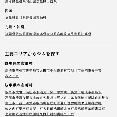
鳥取県
島根県
岡山県
広島県
山口県
四国
徳島県
香川県
愛媛県
高知県
九州・沖縄
福岡県
佐賀県
長崎県
熊本県
大分県
宮崎県
鹿児島県
沖縄県
主要エリアからジムを探す
群馬県の市町村
高崎市
前橋市
伊勢崎市
太田市
桐生市
館林市
渋川市
藤岡市
安中市
みどり市
岐阜県の市町村
岐阜市
大垣市
高山市
多治見市
関市
中津川市
美濃市
瑞浪市
羽島市
恵那市
美濃加茂市
土岐市
各務原市
可児市
山県市
瑞穂市
飛騨市
本巣市
郡上市
下呂市
海津市
岐南町
笠松町
養老町
垂井町
関ケ原町
神戸町
輪之内町
安八町
揖斐川町
大野町
池田町
北方町
坂祝町
富加町
川辺町
七宗町
八百津町
白川町
東白川村
御嵩町
白川村