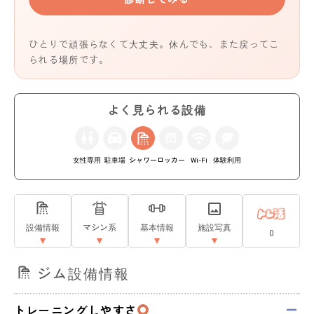
ひとりで頑張らなくて大丈夫。休んでも、また戻ってこ
られる場所です。
よく見られる設備
女性専用
駐車場
シャワー
ロッカー
Wi-Fi
体験利用
設備情報
マシン系
基本情報
施設写真
0
ジム設備情報
トレーニングしやすさ