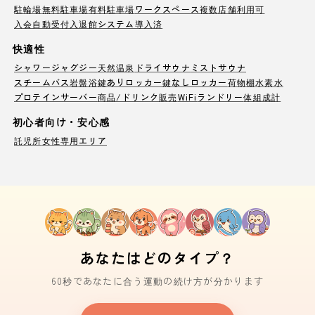
駐輪場
無料駐車場
有料駐車場
ワークスペース
複数店舗利用可
入会自動受付
入退館システム導入済
快適性
シャワー
ジャグジー
天然温泉
ドライサウナ
ミストサウナ
スチームバス
岩盤浴
鍵ありロッカー
鍵なしロッカー
荷物棚
水素水
プロテインサーバー
商品/ドリンク販売
WiFi
ランドリー
体組成計
初心者向け・安心感
託児所
女性専用エリア
あなたはどのタイプ？
60秒であなたに合う運動の続け方が分かります