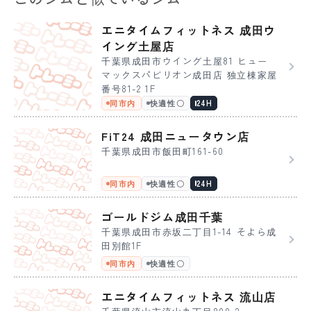
エニタイムフィットネス 成田ウ
イング土屋店
千葉県成田市ウイング土屋81 ヒュー
マックスパビリオン成田店 独立棟家屋
番号81-2 1F
同市内
快適性〇
24H
FiT24 成田ニュータウン店
千葉県成田市飯田町161-60
同市内
快適性〇
24H
ゴールドジム成田千葉
千葉県成田市赤坂二丁目1-14 そよら成
田別館1F
同市内
快適性〇
エニタイムフィットネス 流山店