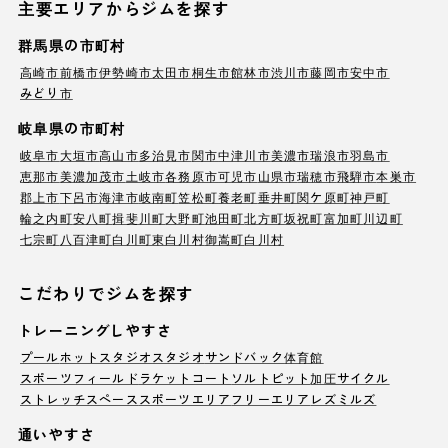
主要エリアからジムを探す
群馬県の市町村
高崎市
前橋市
伊勢崎市
太田市
桐生市
館林市
渋川市
藤岡市
安中市
みどり市
岐阜県の市町村
岐阜市
大垣市
高山市
多治見市
関市
中津川市
美濃市
瑞浪市
羽島市
恵那市
美濃加茂市
土岐市
各務原市
可児市
山県市
瑞穂市
飛騨市
本巣市
郡上市
下呂市
海津市
岐南町
笠松町
養老町
垂井町
関ケ原町
神戸町
輪之内町
安八町
揖斐川町
大野町
池田町
北方町
坂祝町
富加町
川辺町
七宗町
八百津町
白川町
東白川村
御嵩町
白川村
こだわりでジムを探す
トレーニングしやすさ
プール
ホットスタジオ
スタジオ
サンドバック
体育館
スポーツフィールド
ラケットコート
ソルトピット
加圧サイクル
ストレッチスペース
スポーツエリア
フリーエリア
レズミルズ
通いやすさ