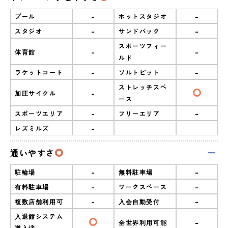
-
-
プール
ホットスタジオ
-
-
スタジオ
サンドバック
スポーツフィー
-
-
体育館
ルド
-
-
ラケットコート
ソルトピット
ストレッチスペ
-
加圧サイクル
ース
-
-
スポーツエリア
フリーエリア
-
レズミルズ
通いやすさ
-
-
駐輪場
無料駐車場
-
-
有料駐車場
ワークスペース
-
-
複数店舗利用可
入会自動受付
入退館システム
-
全世界利用可能
導入済