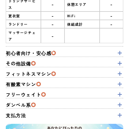
ドリンクサービ
-
-
休憩エリア
ス
-
-
更衣室
WiFi
-
-
ランドリー
体組成計
マッサージチェ
-
ア
初心者向け・安心感
その他設備
フィットネスマシン
有酸素マシン
フリーウェイト
ダンベル系
支払方法