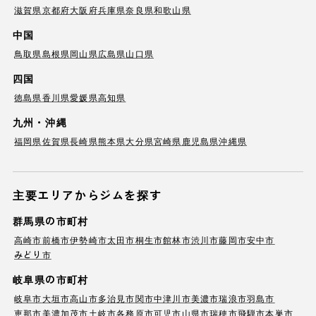
滋賀県
京都府
大阪府
兵庫県
奈良県
和歌山県
中国
鳥取県
島根県
岡山県
広島県
山口県
四国
徳島県
香川県
愛媛県
高知県
九州・沖縄
福岡県
佐賀県
長崎県
熊本県
大分県
宮崎県
鹿児島県
沖縄県
主要エリアからジムを探す
群馬県の市町村
高崎市
前橋市
伊勢崎市
太田市
桐生市
館林市
渋川市
藤岡市
安中市
みどり市
岐阜県の市町村
岐阜市
大垣市
高山市
多治見市
関市
中津川市
美濃市
瑞浪市
羽島市
恵那市
美濃加茂市
土岐市
各務原市
可児市
山県市
瑞穂市
飛騨市
本巣市