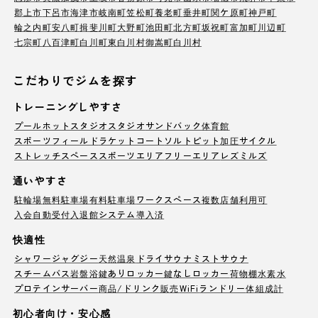
郡上市
下呂市
海津市
岐南町
笠松町
養老町
垂井町
関ケ原町
神戸町
輪之内町
安八町
揖斐川町
大野町
池田町
北方町
坂祝町
富加町
川辺町
七宗町
八百津町
白川町
東白川村
御嵩町
白川村
こだわりでジムを探す
トレーニングしやすさ
プール
ホットスタジオ
スタジオ
サンドバック
体育館
スポーツフィールド
ラケットコート
ソルトピット
加圧サイクル
ストレッチスペース
スポーツエリア
フリーエリア
レズミルズ
通いやすさ
駐輪場
無料駐車場
有料駐車場
ワークスペース
複数店舗利用可
入会自動受付
入退館システム導入済
快適性
シャワー
ジャグジー
天然温泉
ドライサウナ
ミストサウナ
スチームバス
岩盤浴
鍵ありロッカー
鍵なしロッカー
荷物棚
水素水
プロテインサーバー
商品/ドリンク販売
WiFi
ランドリー
体組成計
初心者向け・安心感