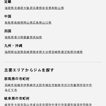
近畿
滋賀県
京都府
大阪府
兵庫県
奈良県
和歌山県
中国
鳥取県
島根県
岡山県
広島県
山口県
四国
徳島県
香川県
愛媛県
高知県
九州・沖縄
福岡県
佐賀県
長崎県
熊本県
大分県
宮崎県
鹿児島県
沖縄県
主要エリアからジムを探す
群馬県の市町村
高崎市
前橋市
伊勢崎市
太田市
桐生市
館林市
渋川市
藤岡市
安中市
みどり市
岐阜県の市町村
岐阜市
大垣市
高山市
多治見市
関市
中津川市
美濃市
瑞浪市
羽島市