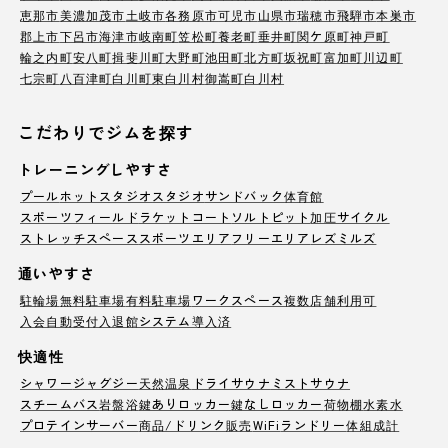
恵那市
美濃加茂市
土岐市
各務原市
可児市
山県市
瑞穂市
飛騨市
本巣市
郡上市
下呂市
海津市
岐南町
笠松町
養老町
垂井町
関ケ原町
神戸町
輪之内町
安八町
揖斐川町
大野町
池田町
北方町
坂祝町
富加町
川辺町
七宗町
八百津町
白川町
東白川村
御嵩町
白川村
こだわりでジムを探す
トレーニングしやすさ
プール
ホットスタジオ
スタジオ
サンドバック
体育館
スポーツフィールド
ラケットコート
ソルトピット
加圧サイクル
ストレッチスペース
スポーツエリア
フリーエリア
レズミルズ
通いやすさ
駐輪場
無料駐車場
有料駐車場
ワークスペース
複数店舗利用可
入会自動受付
入退館システム導入済
快適性
シャワー
ジャグジー
天然温泉
ドライサウナ
ミストサウナ
スチームバス
岩盤浴
鍵ありロッカー
鍵なしロッカー
荷物棚
水素水
プロテインサーバー
商品/ドリンク販売
WiFi
ランドリー
体組成計