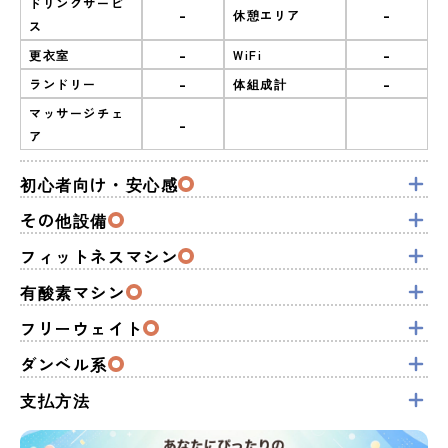
ドリンクサービ
-
-
休憩エリア
ス
-
-
更衣室
WiFi
-
-
ランドリー
体組成計
マッサージチェ
-
ア
初心者向け・安心感
その他設備
フィットネスマシン
有酸素マシン
フリーウェイト
ダンベル系
支払方法