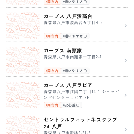
同市内
通いやすさ〇
カーブス 八戸湊高台
青森県八戸市湊高台五丁目4-8
同市内
通いやすさ〇
カーブス 南類家
青森県八戸市南類家一丁目2-1
同市内
通いやすさ〇
カーブス 八戸ラピア
青森県八戸市江陽二丁目14-1 ショッピ
ングセンターラピア 3F
同市内
安心感〇
セントラルフィットネスクラブ
24 八戸
青森県八戸市諏訪2-21-5