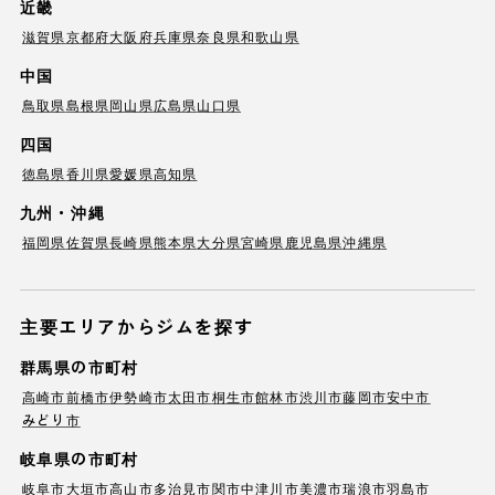
近畿
滋賀県
京都府
大阪府
兵庫県
奈良県
和歌山県
中国
鳥取県
島根県
岡山県
広島県
山口県
四国
徳島県
香川県
愛媛県
高知県
九州・沖縄
福岡県
佐賀県
長崎県
熊本県
大分県
宮崎県
鹿児島県
沖縄県
主要エリアからジムを探す
群馬県の市町村
高崎市
前橋市
伊勢崎市
太田市
桐生市
館林市
渋川市
藤岡市
安中市
みどり市
岐阜県の市町村
岐阜市
大垣市
高山市
多治見市
関市
中津川市
美濃市
瑞浪市
羽島市