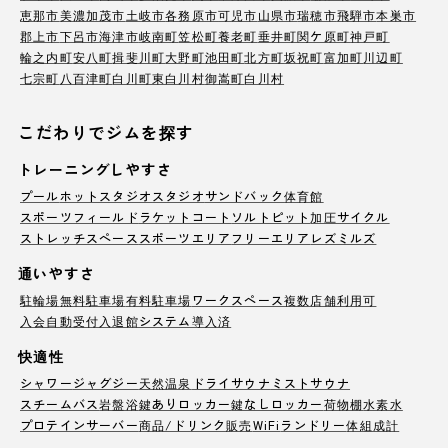
恵那市
美濃加茂市
土岐市
各務原市
可児市
山県市
瑞穂市
飛騨市
本巣市
郡上市
下呂市
海津市
岐南町
笠松町
養老町
垂井町
関ケ原町
神戸町
輪之内町
安八町
揖斐川町
大野町
池田町
北方町
坂祝町
富加町
川辺町
七宗町
八百津町
白川町
東白川村
御嵩町
白川村
こだわりでジムを探す
トレーニングしやすさ
プール
ホットスタジオ
スタジオ
サンドバック
体育館
スポーツフィールド
ラケットコート
ソルトピット
加圧サイクル
ストレッチスペース
スポーツエリア
フリーエリア
レズミルズ
通いやすさ
駐輪場
無料駐車場
有料駐車場
ワークスペース
複数店舗利用可
入会自動受付
入退館システム導入済
快適性
シャワー
ジャグジー
天然温泉
ドライサウナ
ミストサウナ
スチームバス
岩盤浴
鍵ありロッカー
鍵なしロッカー
荷物棚
水素水
プロテインサーバー
商品/ドリンク販売
WiFi
ランドリー
体組成計