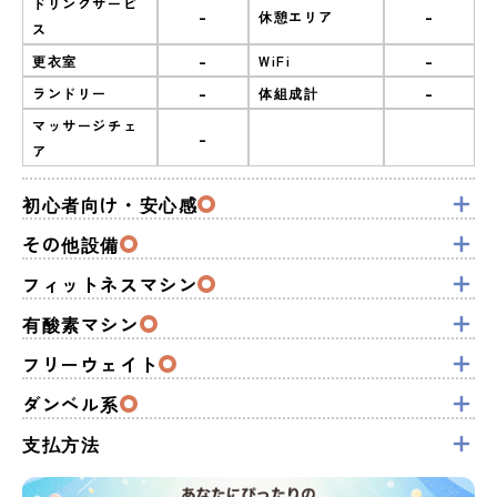
ドリンクサービ
-
-
休憩エリア
ス
-
-
更衣室
WiFi
-
-
ランドリー
体組成計
マッサージチェ
-
ア
初心者向け・安心感
その他設備
フィットネスマシン
有酸素マシン
フリーウェイト
ダンベル系
支払方法