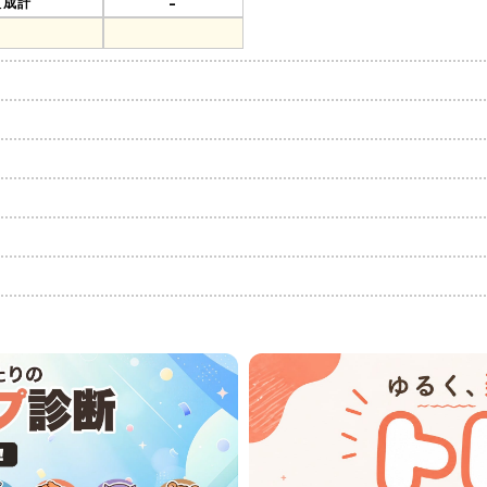
-
組成計