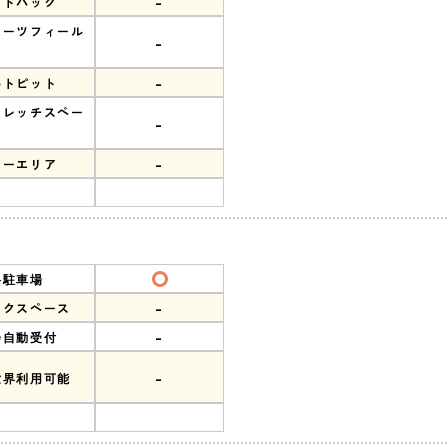
-
ンドバック
ポーツフィール
-
-
ルトピット
トレッチスペー
-
-
リーエリア
料駐車場
-
ークスペース
-
会自動受付
-
世界利用可能