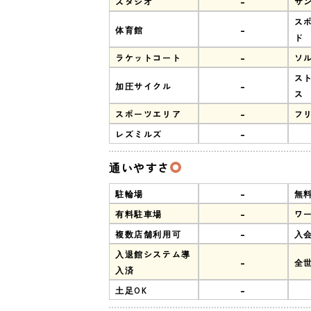
-
スタジオ
サ
ス
-
体育館
ド
-
ラケットコート
ソ
ス
-
加圧サイクル
ス
-
スポーツエリア
フ
-
レズミルズ
通いやすさ
-
駐輪場
無
-
有料駐車場
ワ
-
複数店舗利用可
入
入退館システム導
-
全
入済
-
土足OK