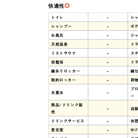
快適性
-
トイレ
シ
-
シャンプー
ボ
-
お風呂
ジ
-
天然温泉
ド
-
ミストサウナ
ス
-
岩盤浴
ド
-
鍵ありロッカー
鍵
-
契約ロッカー
荷
プ
-
水素水
ー
商品/ドリンク販
-
自
売
-
ドリンクサービス
休
-
更衣室
WiF