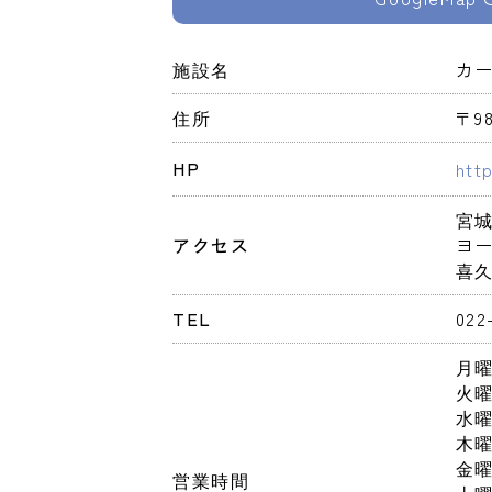
施設名
カー
住所
〒9
HP
htt
宮城
アクセス
ヨー
喜
TEL
022
月
火
水
木
金
営業時間