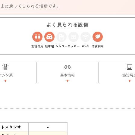
、また戻ってこられる場所です。
よく見られる設備
女性専用
駐車場
シャワー
ロッカー
Wi-Fi
体験利用
マシン系
基本情報
施設写
-
ットスタジオ