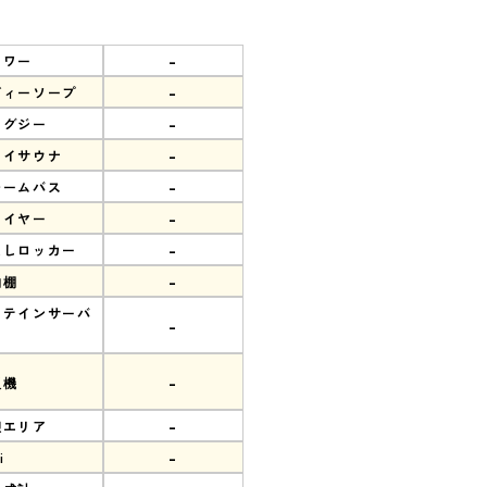
-
ャワー
-
ディーソープ
-
ャグジー
-
ライサウナ
-
チームバス
-
ライヤー
-
なしロッカー
-
物棚
ロテインサーバ
-
-
販機
-
憩エリア
-
i