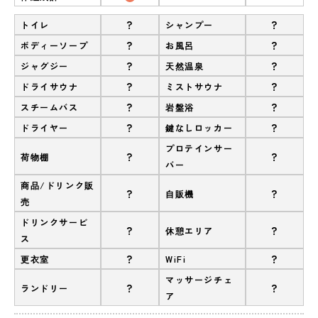
?
?
トイレ
シャンプー
?
?
ボディーソープ
お風呂
?
?
ジャグジー
天然温泉
?
?
ドライサウナ
ミストサウナ
?
?
スチームバス
岩盤浴
?
?
ドライヤー
鍵なしロッカー
プロテインサー
?
?
荷物棚
バー
商品/ドリンク販
?
?
自販機
売
ドリンクサービ
?
?
休憩エリア
ス
?
?
更衣室
WiFi
マッサージチェ
?
?
ランドリー
ア