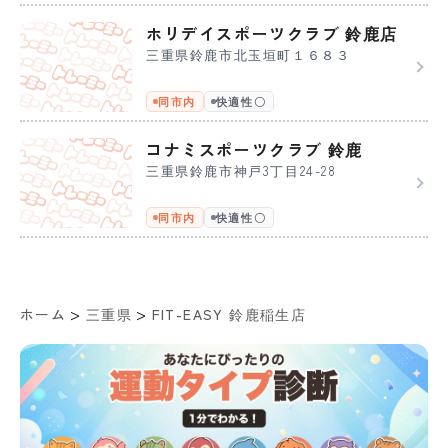
ホリデイスポーツクラブ 鈴鹿店
三重県鈴鹿市北玉垣町１６８３
同市内
快適性〇
コナミスポーツクラブ 鈴鹿
三重県鈴鹿市神戸3丁目24-28
同市内
快適性〇
>
>
ホーム
三重県
FIT-EASY 鈴鹿稲生店