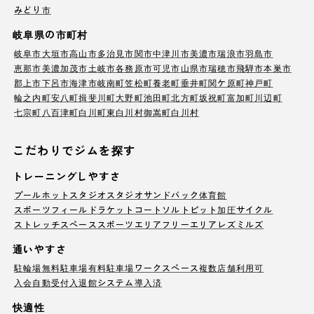
みどり市
岐阜県の市町村
岐阜市
大垣市
高山市
多治見市
関市
中津川市
美濃市
瑞浪市
羽島市
恵那市
美濃加茂市
土岐市
各務原市
可児市
山県市
瑞穂市
飛騨市
本巣市
郡上市
下呂市
海津市
岐南町
笠松町
養老町
垂井町
関ケ原町
神戸町
輪之内町
安八町
揖斐川町
大野町
池田町
北方町
坂祝町
富加町
川辺町
七宗町
八百津町
白川町
東白川村
御嵩町
白川村
こだわりでジムを探す
トレーニングしやすさ
プール
ホットスタジオ
スタジオ
サンドバック
体育館
スポーツフィールド
ラケットコート
ソルトピット
加圧サイクル
ストレッチスペース
スポーツエリア
フリーエリア
レズミルズ
通いやすさ
駐輪場
無料駐車場
有料駐車場
ワークスペース
複数店舗利用可
入会自動受付
入退館システム導入済
快適性