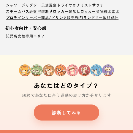
シャワー
ジャグジー
天然温泉
ドライサウナ
ミストサウナ
スチームバス
岩盤浴
鍵ありロッカー
鍵なしロッカー
荷物棚
水素水
プロテインサーバー
商品/ドリンク販売
WiFi
ランドリー
体組成計
初心者向け・安心感
託児所
女性専用エリア
あなたはどのタイプ？
60秒であなたに合う運動の続け方が分かります
診断してみる