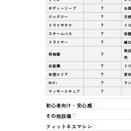
?
ボディーソープ
お
?
ジャグジー
天
?
ドライサウナ
ミ
?
スチームバス
岩
?
ドライヤー
鍵
商
?
荷物棚
売
?
自販機
ド
?
休憩エリア
更
?
WiFi
ラ
?
マッサージチェア
初心者向け・安心感
その他設備
フィットネスマシン