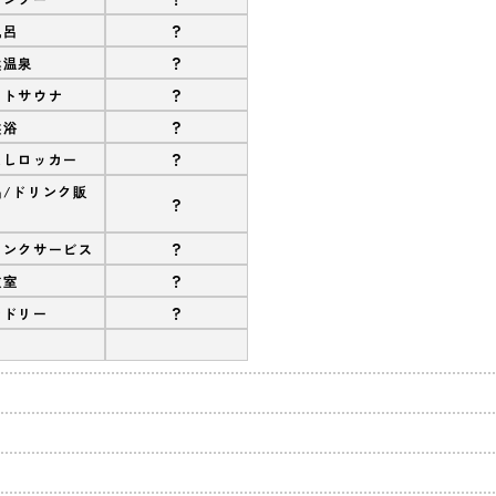
?
風呂
?
然温泉
?
ストサウナ
?
盤浴
?
なしロッカー
品/ドリンク販
?
?
リンクサービス
?
衣室
?
ンドリー