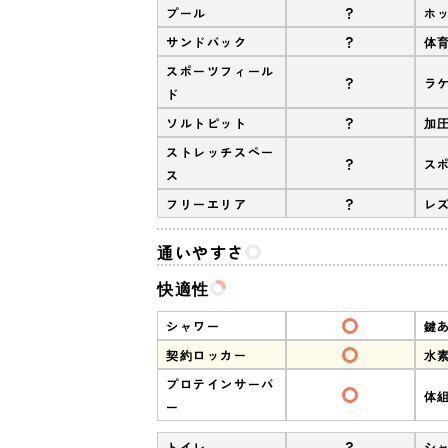
?
プール
ホ
?
サンドバック
体
スポーツフィール
?
ラ
ド
?
ソルトピット
加
ストレッチスペー
?
ス
ス
?
フリーエリア
レ
通いやすさ
快適性
シャワー
鍵
契約ロッカー
水
プロテインサーバ
体
ー
?
トイレ
シ