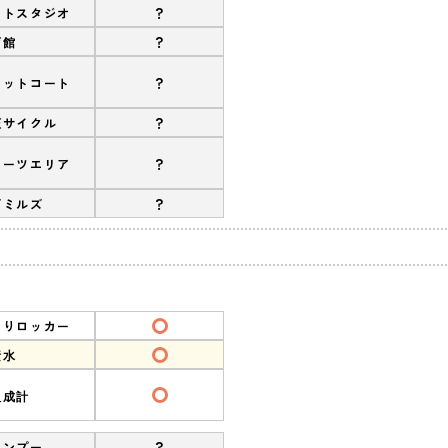
?
ットスタジオ
?
育館
?
ケットコート
?
圧サイクル
?
ポーツエリア
?
ズミルズ
ありロッカー
素水
組成計
?
ャンプー