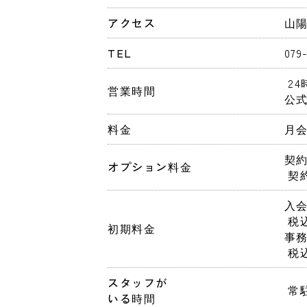
アクセス
山
TEL
079
 2
営業時間
公式
料金
月会費
契約
オプション料金
 
入会
 
初期料金
事務
 
スタッフが
 
いる時間