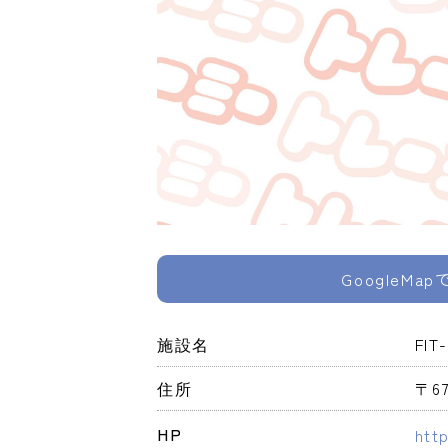
GoogleMa
施設名
FI
住所
〒6
HP
htt