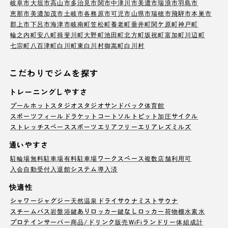
岐阜市
大垣市
高山市
多治見市
関市
中津川市
美濃市
瑞浪市
羽島市
恵那市
美濃加茂市
土岐市
各務原市
可児市
山県市
瑞穂市
飛騨市
本巣市
郡上市
下呂市
海津市
岐南町
笠松町
養老町
垂井町
関ケ原町
神戸町
輪之内町
安八町
揖斐川町
大野町
池田町
北方町
坂祝町
富加町
川辺町
七宗町
八百津町
白川町
東白川村
御嵩町
白川村
こだわりでジムを探す
トレーニングしやすさ
プール
ホットスタジオ
スタジオ
サンドバック
体育館
スポーツフィールド
ラケットコート
ソルトピット
加圧サイクル
ストレッチスペース
スポーツエリア
フリーエリア
レズミルズ
通いやすさ
駐輪場
無料駐車場
有料駐車場
ワークスペース
複数店舗利用可
入会自動受付
入退館システム導入済
快適性
シャワー
ジャグジー
天然温泉
ドライサウナ
ミストサウナ
スチームバス
岩盤浴
鍵ありロッカー
鍵なしロッカー
荷物棚
水素水
プロテインサーバー
商品/ドリンク販売
WiFi
ランドリー
体組成計