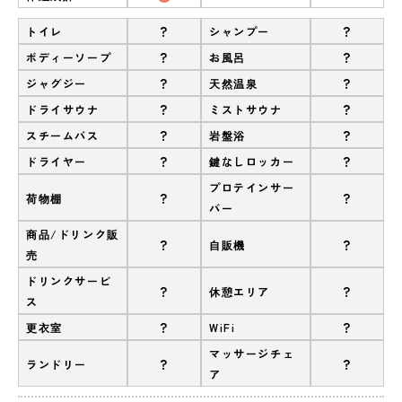
?
?
トイレ
シャンプー
?
?
ボディーソープ
お風呂
?
?
ジャグジー
天然温泉
?
?
ドライサウナ
ミストサウナ
?
?
スチームバス
岩盤浴
?
?
ドライヤー
鍵なしロッカー
プロテインサー
?
?
荷物棚
バー
商品/ドリンク販
?
?
自販機
売
ドリンクサービ
?
?
休憩エリア
ス
?
?
更衣室
WiFi
マッサージチェ
?
?
ランドリー
ア