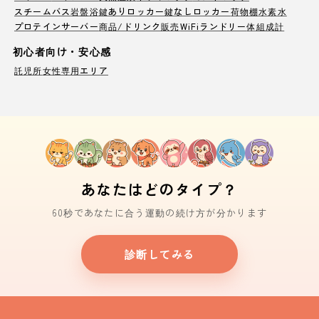
スチームバス
岩盤浴
鍵ありロッカー
鍵なしロッカー
荷物棚
水素水
プロテインサーバー
商品/ドリンク販売
WiFi
ランドリー
体組成計
初心者向け・安心感
託児所
女性専用エリア
あなたはどのタイプ？
60秒であなたに合う運動の続け方が分かります
診断してみる