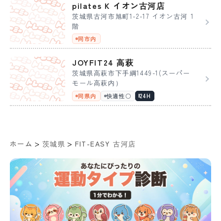
pilates K イオン古河店
茨城県古河市旭町1-2-17 イオン古河 1
階
同市内
JOYFIT24 高萩
茨城県高萩市下手綱1449-1(スーパー
モール高萩内）
同県内
快適性〇
24H
>
>
ホーム
茨城県
FIT-EASY 古河店