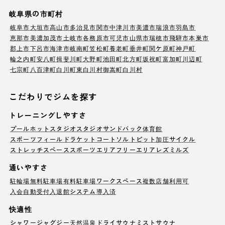
岐阜県の市町村
岐阜市
大垣市
高山市
多治見市
関市
中津川市
美濃市
瑞浪市
羽島市
恵那市
美濃加茂市
土岐市
各務原市
可児市
山県市
瑞穂市
飛騨市
本巣市
郡上市
下呂市
海津市
岐南町
笠松町
養老町
垂井町
関ケ原町
神戸町
輪之内町
安八町
揖斐川町
大野町
池田町
北方町
坂祝町
富加町
川辺町
七宗町
八百津町
白川町
東白川村
御嵩町
白川村
こだわりでジムを探す
トレーニングしやすさ
プール
ホットスタジオ
スタジオ
サンドバック
体育館
スポーツフィールド
ラケットコート
ソルトピット
加圧サイクル
ストレッチスペース
スポーツエリア
フリーエリア
レズミルズ
通いやすさ
駐輪場
無料駐車場
有料駐車場
ワークスペース
複数店舗利用可
入会自動受付
入退館システム導入済
快適性
シャワー
ジャグジー
天然温泉
ドライサウナ
ミストサウナ