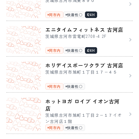
茨城県古河市鴻巣８９０
同市内
快適性〇
24H
エニタイムフィットネス 古河店
茨城県古河市雷電町2708-4 2F
同市内
快適性〇
24H
ホリデイスポーツクラブ 古河店
茨城県古河市旭町１丁目１７−４５
同市内
快適性〇
ホットヨガ ロイブ イオン古河
店
茨城県古河市旭町１丁目２−１７イオ
ン古河店１階
同市内
快適性〇