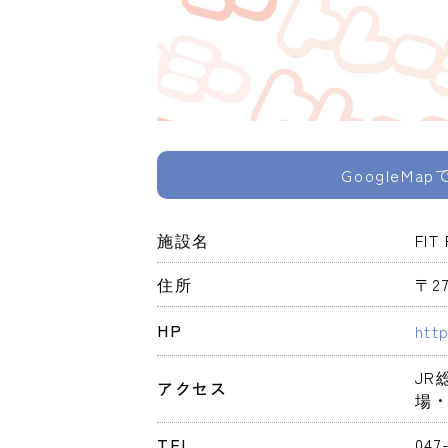
GoogleMa
施設名
FIT
住所
〒2
HP
htt
JR
アクセス
場
TEL
047