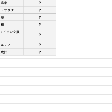
?
然温泉
?
ストサウナ
?
盤浴
?
物棚
品/ドリンク販
?
?
憩エリア
?
組成計