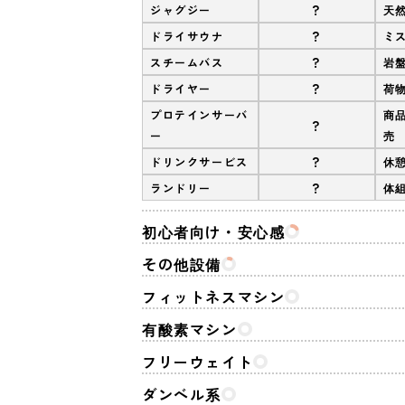
?
ジャグジー
天
?
ドライサウナ
ミ
?
スチームバス
岩
?
ドライヤー
荷
プロテインサーバ
商
?
ー
売
?
ドリンクサービス
休
?
ランドリー
体
初心者向け・安心感
その他設備
フィットネスマシン
有酸素マシン
フリーウェイト
ダンベル系