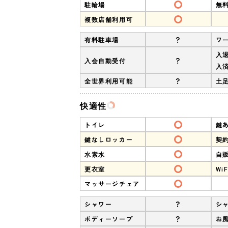
駐輪場
無
複数店舗利用可
?
有料駐車場
ワ
入
?
入会自動受付
入
?
全世界利用可能
土足
快適性
トイレ
鍵
鍵なしロッカー
契
水素水
自
更衣室
WiF
マッサージチェア
?
シャワー
シ
?
ボディーソープ
お