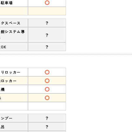
料駐車場
?
ークスペース
退館システム導
?
済
?
OK
ありロッカー
約ロッカー
販機
i
?
ャンプー
?
風呂