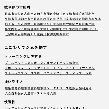
岐阜県の市町村
岐阜市
大垣市
高山市
多治見市
関市
中津川市
美濃市
瑞浪市
羽島市
恵那市
美濃加茂市
土岐市
各務原市
可児市
山県市
瑞穂市
飛騨市
本巣市
郡上市
下呂市
海津市
岐南町
笠松町
養老町
垂井町
関ケ原町
神戸町
輪之内町
安八町
揖斐川町
大野町
池田町
北方町
坂祝町
富加町
川辺町
七宗町
八百津町
白川町
東白川村
御嵩町
白川村
こだわりでジムを探す
トレーニングしやすさ
プール
ホットスタジオ
スタジオ
サンドバック
体育館
スポーツフィールド
ラケットコート
ソルトピット
加圧サイクル
ストレッチスペース
スポーツエリア
フリーエリア
レズミルズ
通いやすさ
駐輪場
無料駐車場
有料駐車場
ワークスペース
複数店舗利用可
入会自動受付
入退館システム導入済
快適性
シャワー
ジャグジー
天然温泉
ドライサウナ
ミストサウナ