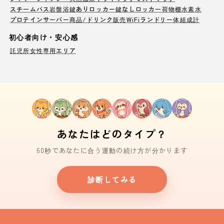
スチームバス
岩盤浴
鍵ありロッカー
鍵なしロッカー
荷物棚
水素水
プロテインサーバー
商品/ドリンク販売
WiFi
ランドリー
体組成計
初心者向け・安心感
託児所
女性専用エリア
あなたはどのタイプ？
60秒であなたに合う運動の続け方が分かります
診断してみる