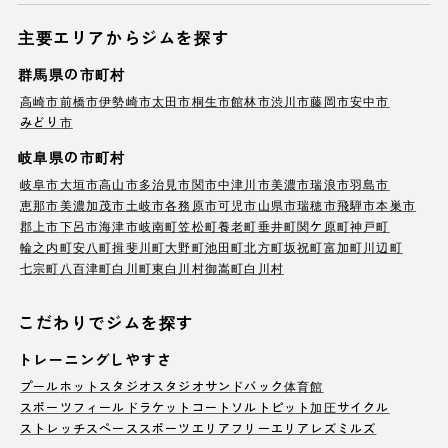
主要エリアからジムを探す
群馬県の市町村
高崎市
前橋市
伊勢崎市
太田市
桐生市
館林市
渋川市
藤岡市
安中市
みどり市
岐阜県の市町村
岐阜市
大垣市
高山市
多治見市
関市
中津川市
美濃市
瑞浪市
羽島市
恵那市
美濃加茂市
土岐市
各務原市
可児市
山県市
瑞穂市
飛騨市
本巣市
郡上市
下呂市
海津市
岐南町
笠松町
養老町
垂井町
関ケ原町
神戸町
輪之内町
安八町
揖斐川町
大野町
池田町
北方町
坂祝町
富加町
川辺町
七宗町
八百津町
白川町
東白川村
御嵩町
白川村
こだわりでジムを探す
トレーニングしやすさ
プール
ホットスタジオ
スタジオ
サンドバック
体育館
スポーツフィールド
ラケットコート
ソルトピット
加圧サイクル
ストレッチスペース
スポーツエリア
フリーエリア
レズミルズ