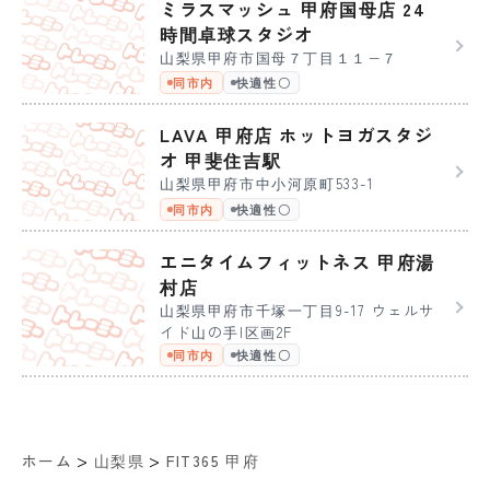
ミラスマッシュ 甲府国母店 24
時間卓球スタジオ
山梨県甲府市国母７丁目１１−７
同市内
快適性〇
LAVA 甲府店 ホットヨガスタジ
オ 甲斐住吉駅
山梨県甲府市中小河原町533-1
同市内
快適性〇
エニタイムフィットネス 甲府湯
村店
山梨県甲府市千塚一丁目9-17 ウェルサ
イド山の手I区画2F
同市内
快適性〇
>
>
ホーム
山梨県
FIT365 甲府