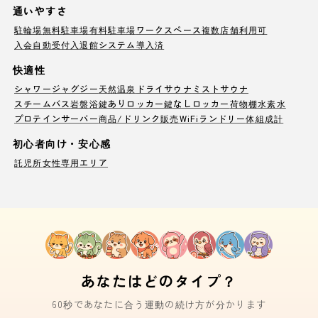
通いやすさ
駐輪場
無料駐車場
有料駐車場
ワークスペース
複数店舗利用可
入会自動受付
入退館システム導入済
快適性
シャワー
ジャグジー
天然温泉
ドライサウナ
ミストサウナ
スチームバス
岩盤浴
鍵ありロッカー
鍵なしロッカー
荷物棚
水素水
プロテインサーバー
商品/ドリンク販売
WiFi
ランドリー
体組成計
初心者向け・安心感
託児所
女性専用エリア
あなたはどのタイプ？
60秒であなたに合う運動の続け方が分かります