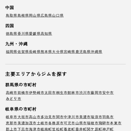
中国
鳥取県
島根県
岡山県
広島県
山口県
四国
徳島県
香川県
愛媛県
高知県
九州・沖縄
福岡県
佐賀県
長崎県
熊本県
大分県
宮崎県
鹿児島県
沖縄県
主要エリアからジムを探す
群馬県の市町村
高崎市
前橋市
伊勢崎市
太田市
桐生市
館林市
渋川市
藤岡市
安中市
みどり市
岐阜県の市町村
岐阜市
大垣市
高山市
多治見市
関市
中津川市
美濃市
瑞浪市
羽島市
恵那市
美濃加茂市
土岐市
各務原市
可児市
山県市
瑞穂市
飛騨市
本巣市
郡上市
下呂市
海津市
岐南町
笠松町
養老町
垂井町
関ケ原町
神戸町