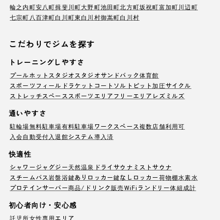
輪之内町
安八町
揖斐川町
大野町
池田町
北方町
坂祝町
富加町
川辺町
七宗町
八百津町
白川町
東白川村
御嵩町
白川村
こだわりでジムを探す
トレーニングしやすさ
プール
ホットスタジオ
スタジオ
サンドバック
体育館
スポーツフィールド
ラケットコート
ソルトピット
加圧サイクル
ストレッチスペース
スポーツエリア
フリーエリア
レズミルズ
通いやすさ
駐輪場
無料駐車場
有料駐車場
ワークスペース
複数店舗利用可
入会自動受付
入退館システム導入済
快適性
シャワー
ジャグジー
天然温泉
ドライサウナ
ミストサウナ
スチームバス
岩盤浴
鍵ありロッカー
鍵なしロッカー
荷物棚
水素水
プロテインサーバー
商品/ドリンク販売
WiFi
ランドリー
体組成計
初心者向け・安心感
託児所
女性専用エリア