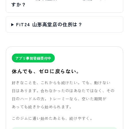
すか？
FiT24 山形高堂店の住所は？
アプリ事前登録受付中
休んでも、
ゼロに
戻らない。
好きな
ことを、
これからも
続けたい。
でも、
動けない
日は
あります。
合わなかったのは
あなたではなく、
その
日の
ハードルの方。
トレーミーなら、
空いた
期間が
あっても
続きから
始められます。
この
ジムに
通い
始めた
あとも、
続けやすく。