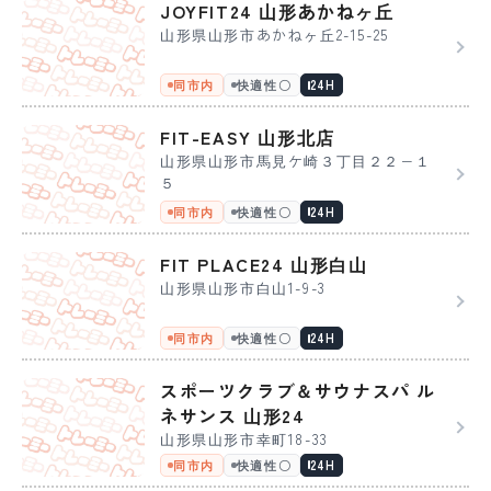
JOYFIT24 山形あかねヶ丘
山形県山形市あかねヶ丘2-15-25
同市内
快適性〇
24H
FIT-EASY 山形北店
山形県山形市馬見ケ崎３丁目２２−１
５
同市内
快適性〇
24H
FIT PLACE24 山形白山
山形県山形市白山1-9-3
同市内
快適性〇
24H
スポーツクラブ＆サウナスパ ル
ネサンス 山形24
山形県山形市幸町18-33
同市内
快適性〇
24H