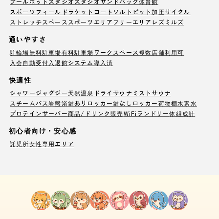
プール
ホットスタジオ
スタジオ
サンドバック
体育館
スポーツフィールド
ラケットコート
ソルトピット
加圧サイクル
ストレッチスペース
スポーツエリア
フリーエリア
レズミルズ
通いやすさ
駐輪場
無料駐車場
有料駐車場
ワークスペース
複数店舗利用可
入会自動受付
入退館システム導入済
快適性
シャワー
ジャグジー
天然温泉
ドライサウナ
ミストサウナ
スチームバス
岩盤浴
鍵ありロッカー
鍵なしロッカー
荷物棚
水素水
プロテインサーバー
商品/ドリンク販売
WiFi
ランドリー
体組成計
初心者向け・安心感
託児所
女性専用エリア