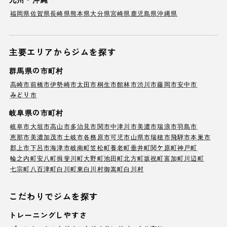
福岡県
佐賀県
長崎県
熊本県
大分県
宮崎県
鹿児島県
沖縄県
主要エリアからジムを探す
群馬県の市町村
高崎市
前橋市
伊勢崎市
太田市
桐生市
館林市
渋川市
藤岡市
安中市
みどり市
岐阜県の市町村
岐阜市
大垣市
高山市
多治見市
関市
中津川市
美濃市
瑞浪市
羽島市
恵那市
美濃加茂市
土岐市
各務原市
可児市
山県市
瑞穂市
飛騨市
本巣市
郡上市
下呂市
海津市
岐南町
笠松町
養老町
垂井町
関ケ原町
神戸町
輪之内町
安八町
揖斐川町
大野町
池田町
北方町
坂祝町
富加町
川辺町
七宗町
八百津町
白川町
東白川村
御嵩町
白川村
こだわりでジムを探す
トレーニングしやすさ