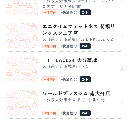
大分県大分市東大道一丁目3-1KCAアク
ロスプラザ大分駅南1F
同市内
快適性〇
24H
エニタイムフィットネス 荷揚リ
ンクスクエア店
大分県大分市荷揚町32 LINKsquare 2F
同市内
快適性〇
24H
FIT PLACE24 大分高城
大分県大分市城東町1-15
同市内
快適性〇
24H
ワールドプラスジム 南大分店
大分県大分市羽屋 四丁目1番57号
同市内
快適性〇
24H