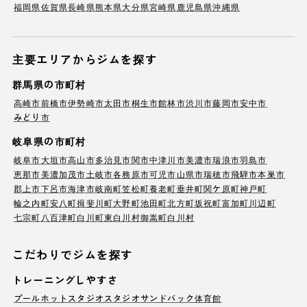
福岡県
佐賀県
長崎県
熊本県
大分県
宮崎県
鹿児島県
沖縄県
主要エリアからジムを探す
群馬県の市町村
高崎市
前橋市
伊勢崎市
太田市
桐生市
館林市
渋川市
藤岡市
安中市
みどり市
岐阜県の市町村
岐阜市
大垣市
高山市
多治見市
関市
中津川市
美濃市
瑞浪市
羽島市
恵那市
美濃加茂市
土岐市
各務原市
可児市
山県市
瑞穂市
飛騨市
本巣市
郡上市
下呂市
海津市
岐南町
笠松町
養老町
垂井町
関ケ原町
神戸町
輪之内町
安八町
揖斐川町
大野町
池田町
北方町
坂祝町
富加町
川辺町
七宗町
八百津町
白川町
東白川村
御嵩町
白川村
こだわりでジムを探す
トレーニングしやすさ
プール
ホットスタジオ
スタジオ
サンドバック
体育館