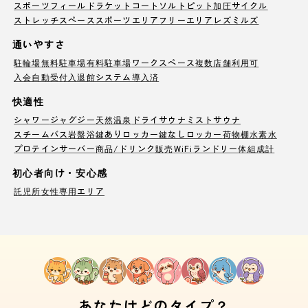
スポーツフィールド
ラケットコート
ソルトピット
加圧サイクル
ストレッチスペース
スポーツエリア
フリーエリア
レズミルズ
通いやすさ
駐輪場
無料駐車場
有料駐車場
ワークスペース
複数店舗利用可
入会自動受付
入退館システム導入済
快適性
シャワー
ジャグジー
天然温泉
ドライサウナ
ミストサウナ
スチームバス
岩盤浴
鍵ありロッカー
鍵なしロッカー
荷物棚
水素水
プロテインサーバー
商品/ドリンク販売
WiFi
ランドリー
体組成計
初心者向け・安心感
託児所
女性専用エリア
あなたはどのタイプ？