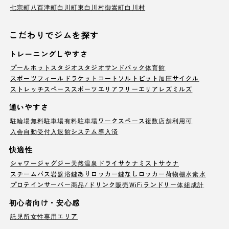
七宗町
八百津町
白川町
東白川村
御嵩町
白川村
こだわりでジムを探す
トレーニングしやすさ
プール
ホットスタジオ
スタジオ
サンドバック
体育館
スポーツフィールド
ラケットコート
ソルトピット
加圧サイクル
ストレッチスペース
スポーツエリア
フリーエリア
レズミルズ
通いやすさ
駐輪場
無料駐車場
有料駐車場
ワークスペース
複数店舗利用可
入会自動受付
入退館システム導入済
快適性
シャワー
ジャグジー
天然温泉
ドライサウナ
ミストサウナ
スチームバス
岩盤浴
鍵ありロッカー
鍵なしロッカー
荷物棚
水素水
プロテインサーバー
商品/ドリンク販売
WiFi
ランドリー
体組成計
初心者向け・安心感
託児所
女性専用エリア