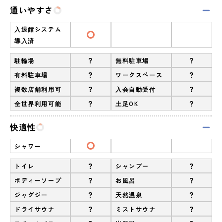
通いやすさ
入退館システム
導入済
?
?
駐輪場
無料駐車場
?
?
有料駐車場
ワークスペース
?
?
複数店舗利用可
入会自動受付
?
?
全世界利用可能
土足OK
快適性
シャワー
?
?
トイレ
シャンプー
?
?
ボディーソープ
お風呂
?
?
ジャグジー
天然温泉
?
?
ドライサウナ
ミストサウナ