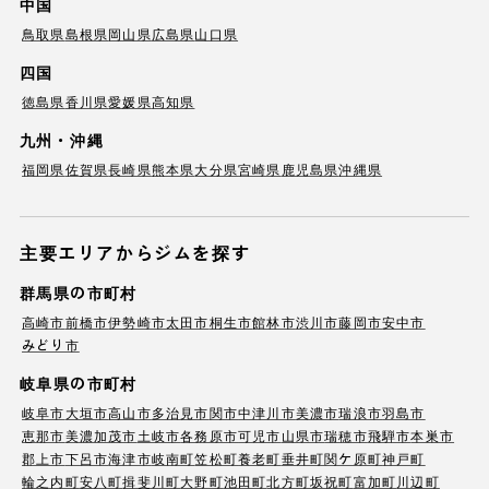
中国
鳥取県
島根県
岡山県
広島県
山口県
四国
徳島県
香川県
愛媛県
高知県
九州・沖縄
福岡県
佐賀県
長崎県
熊本県
大分県
宮崎県
鹿児島県
沖縄県
主要エリアからジムを探す
群馬県の市町村
高崎市
前橋市
伊勢崎市
太田市
桐生市
館林市
渋川市
藤岡市
安中市
みどり市
岐阜県の市町村
岐阜市
大垣市
高山市
多治見市
関市
中津川市
美濃市
瑞浪市
羽島市
恵那市
美濃加茂市
土岐市
各務原市
可児市
山県市
瑞穂市
飛騨市
本巣市
郡上市
下呂市
海津市
岐南町
笠松町
養老町
垂井町
関ケ原町
神戸町
輪之内町
安八町
揖斐川町
大野町
池田町
北方町
坂祝町
富加町
川辺町