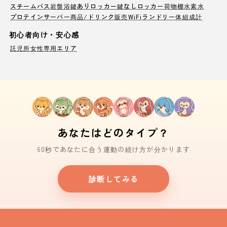
スチームバス
岩盤浴
鍵ありロッカー
鍵なしロッカー
荷物棚
水素水
プロテインサーバー
商品/ドリンク販売
WiFi
ランドリー
体組成計
初心者向け・安心感
託児所
女性専用エリア
あなたはどのタイプ？
60秒であなたに合う運動の続け方が分かります
診断してみる