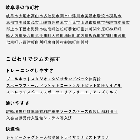
岐阜県の市町村
岐阜市
大垣市
高山市
多治見市
関市
中津川市
美濃市
瑞浪市
羽島市
恵那市
美濃加茂市
土岐市
各務原市
可児市
山県市
瑞穂市
飛騨市
本巣市
郡上市
下呂市
海津市
岐南町
笠松町
養老町
垂井町
関ケ原町
神戸町
輪之内町
安八町
揖斐川町
大野町
池田町
北方町
坂祝町
富加町
川辺町
七宗町
八百津町
白川町
東白川村
御嵩町
白川村
こだわりでジムを探す
トレーニングしやすさ
プール
ホットスタジオ
スタジオ
サンドバック
体育館
スポーツフィールド
ラケットコート
ソルトピット
加圧サイクル
ストレッチスペース
スポーツエリア
フリーエリア
レズミルズ
通いやすさ
駐輪場
無料駐車場
有料駐車場
ワークスペース
複数店舗利用可
入会自動受付
入退館システム導入済
快適性
シャワー
ジャグジー
天然温泉
ドライサウナ
ミストサウナ