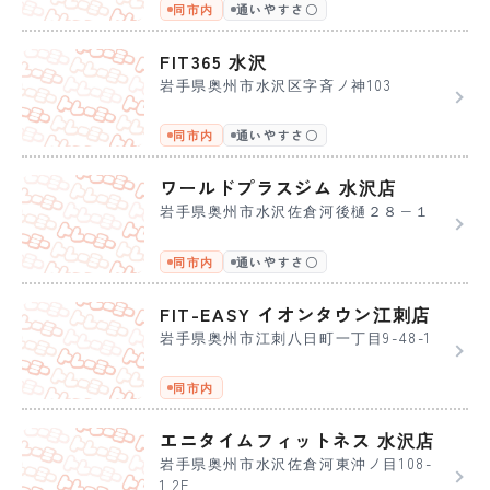
同市内
通いやすさ〇
FIT365 水沢
岩手県奥州市水沢区字斉ノ神103
同市内
通いやすさ〇
ワールドプラスジム 水沢店
岩手県奥州市水沢佐倉河後樋２８−１
同市内
通いやすさ〇
FIT-EASY イオンタウン江刺店
岩手県奥州市江刺八日町一丁目9-48-1
同市内
エニタイムフィットネス 水沢店
岩手県奥州市水沢佐倉河東沖ノ目108-
1 2F