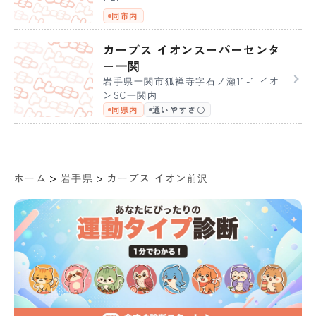
同市内
カーブス イオンスーパーセンタ
ー一関
岩手県一関市狐禅寺字石ノ瀬11-1 イオ
ンSC一関内
同県内
通いやすさ〇
>
>
ホーム
岩手県
カーブス イオン前沢