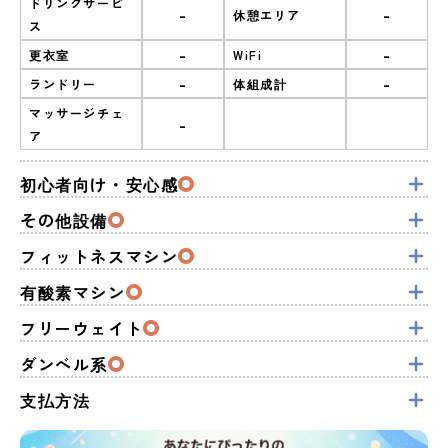
ドリンクサービ
-
-
休憩エリア
ス
-
-
更衣室
WiFi
-
-
ランドリー
体組成計
マッサージチェ
-
ア
初心者向け・安心感
その他設備
フィットネスマシン
有酸素マシン
フリーウェイト
ダンベル系
支払方法