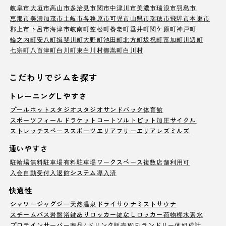
岐阜市
大垣市
高山市
多治見市
関市
中津川市
美濃市
瑞浪市
羽島市
恵那市
美濃加茂市
土岐市
各務原市
可児市
山県市
瑞穂市
飛騨市
本巣市
郡上市
下呂市
海津市
岐南町
笠松町
養老町
垂井町
関ケ原町
神戸町
輪之内町
安八町
揖斐川町
大野町
池田町
北方町
坂祝町
富加町
川辺町
七宗町
八百津町
白川町
東白川村
御嵩町
白川村
こだわりでジムを探す
トレーニングしやすさ
プール
ホットスタジオ
スタジオ
サンドバック
体育館
スポーツフィールド
ラケットコート
ソルトピット
加圧サイクル
ストレッチスペース
スポーツエリア
フリーエリア
レズミルズ
通いやすさ
駐輪場
無料駐車場
有料駐車場
ワークスペース
複数店舗利用可
入会自動受付
入退館システム導入済
快適性
シャワー
ジャグジー
天然温泉
ドライサウナ
ミストサウナ
スチームバス
岩盤浴
鍵ありロッカー
鍵なしロッカー
荷物棚
水素水
プロテインサーバー
商品/ドリンク販売
WiFi
ランドリー
体組成計