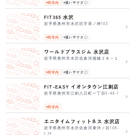
同市内
通いやすさ〇
FIT365 水沢
岩手県奥州市水沢区字斉ノ神103
同市内
通いやすさ〇
ワールドプラスジム 水沢店
岩手県奥州市水沢佐倉河後樋２８−１
同市内
通いやすさ〇
FIT-EASY イオンタウン江刺店
岩手県奥州市江刺八日町一丁目9-48-1
同市内
エニタイムフィットネス 水沢店
岩手県奥州市水沢佐倉河東沖ノ目108-
1 2F