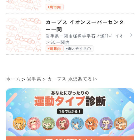
同市内
カーブス イオンスーパーセンタ
ー一関
岩手県一関市狐禅寺字石ノ瀬11-1 イオ
ンSC一関内
同県内
通いやすさ〇
>
>
ホーム
岩手県
カーブス 水沢あてるい