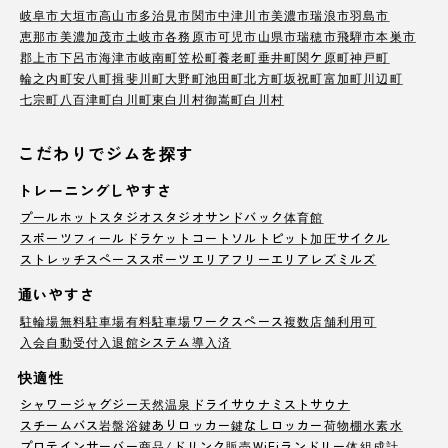
岐阜市
大垣市
高山市
多治見市
関市
中津川市
美濃市
瑞浪市
羽島市
恵那市
美濃加茂市
土岐市
各務原市
可児市
山県市
瑞穂市
飛騨市
本巣市
郡上市
下呂市
海津市
岐南町
笠松町
養老町
垂井町
関ケ原町
神戸町
輪之内町
安八町
揖斐川町
大野町
池田町
北方町
坂祝町
富加町
川辺町
七宗町
八百津町
白川町
東白川村
御嵩町
白川村
こだわりでジムを探す
トレーニングしやすさ
プール
ホットスタジオ
スタジオ
サンドバック
体育館
スポーツフィールド
ラケットコート
ソルトピット
加圧サイクル
ストレッチスペース
スポーツエリア
フリーエリア
レズミルズ
通いやすさ
駐輪場
無料駐車場
有料駐車場
ワークスペース
複数店舗利用可
入会自動受付
入退館システム導入済
快適性
シャワー
ジャグジー
天然温泉
ドライサウナ
ミストサウナ
スチームバス
岩盤浴
鍵ありロッカー
鍵なしロッカー
荷物棚
水素水
プロテインサーバー
商品/ドリンク販売
WiFi
ランドリー
体組成計