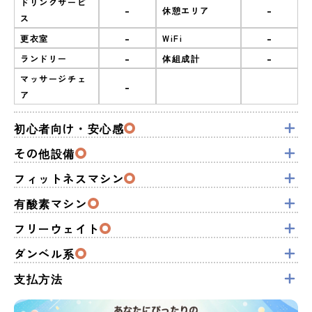
ドリンクサービ
-
-
休憩エリア
ス
-
-
更衣室
WiFi
-
-
ランドリー
体組成計
マッサージチェ
-
ア
初心者向け・安心感
その他設備
フィットネスマシン
有酸素マシン
フリーウェイト
ダンベル系
支払方法