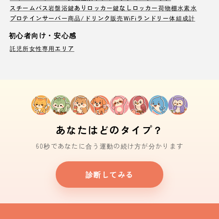
スチームバス
岩盤浴
鍵ありロッカー
鍵なしロッカー
荷物棚
水素水
プロテインサーバー
商品/ドリンク販売
WiFi
ランドリー
体組成計
初心者向け・安心感
託児所
女性専用エリア
あなたはどのタイプ？
60秒であなたに合う運動の続け方が分かります
診断してみる