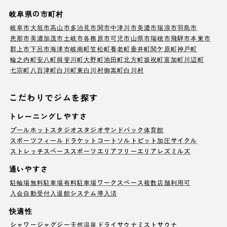
岐阜県の市町村
岐阜市
大垣市
高山市
多治見市
関市
中津川市
美濃市
瑞浪市
羽島市
恵那市
美濃加茂市
土岐市
各務原市
可児市
山県市
瑞穂市
飛騨市
本巣市
郡上市
下呂市
海津市
岐南町
笠松町
養老町
垂井町
関ケ原町
神戸町
輪之内町
安八町
揖斐川町
大野町
池田町
北方町
坂祝町
富加町
川辺町
七宗町
八百津町
白川町
東白川村
御嵩町
白川村
こだわりでジムを探す
トレーニングしやすさ
プール
ホットスタジオ
スタジオ
サンドバック
体育館
スポーツフィールド
ラケットコート
ソルトピット
加圧サイクル
ストレッチスペース
スポーツエリア
フリーエリア
レズミルズ
通いやすさ
駐輪場
無料駐車場
有料駐車場
ワークスペース
複数店舗利用可
入会自動受付
入退館システム導入済
快適性
シャワー
ジャグジー
天然温泉
ドライサウナ
ミストサウナ