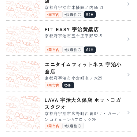
店
京都府宇治市木幡陣ノ内55 2F
同市内
快適性〇
24H
FIT-EASY 宇治黄檗店
京都府宇治市五ケ庄平野52-5
同市内
快適性〇
24H
エニタイムフィットネス 宇治小
倉店
京都府宇治市小倉町老ノ木29
同市内
24H
LAVA 宇治大久保店 ホットヨガ
スタジオ
京都府宇治市広野町西裏87ザ・ガーデ
ンコミューンAブロック2F
同市内
快適性〇