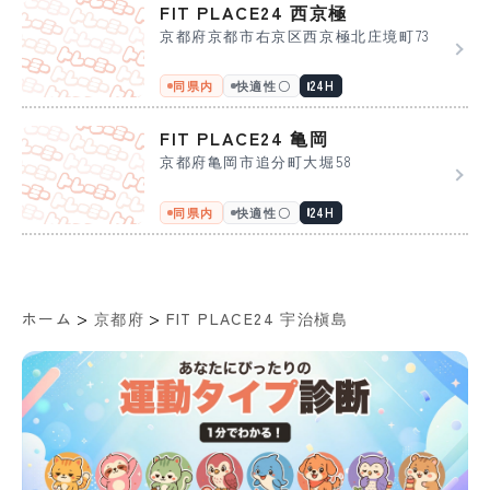
FIT PLACE24 西京極
京都府京都市右京区西京極北庄境町73
同県内
快適性〇
24H
FIT PLACE24 亀岡
京都府亀岡市追分町大堀58
同県内
快適性〇
24H
>
>
ホーム
京都府
FIT PLACE24 宇治槇島