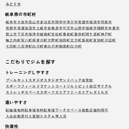
みどり市
岐阜県の市町村
岐阜市
大垣市
高山市
多治見市
関市
中津川市
美濃市
瑞浪市
羽島市
恵那市
美濃加茂市
土岐市
各務原市
可児市
山県市
瑞穂市
飛騨市
本巣市
郡上市
下呂市
海津市
岐南町
笠松町
養老町
垂井町
関ケ原町
神戸町
輪之内町
安八町
揖斐川町
大野町
池田町
北方町
坂祝町
富加町
川辺町
七宗町
八百津町
白川町
東白川村
御嵩町
白川村
こだわりでジムを探す
トレーニングしやすさ
プール
ホットスタジオ
スタジオ
サンドバック
体育館
スポーツフィールド
ラケットコート
ソルトピット
加圧サイクル
ストレッチスペース
スポーツエリア
フリーエリア
レズミルズ
通いやすさ
駐輪場
無料駐車場
有料駐車場
ワークスペース
複数店舗利用可
入会自動受付
入退館システム導入済
快適性