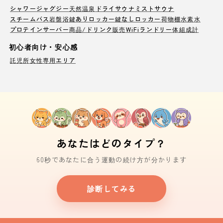
シャワー
ジャグジー
天然温泉
ドライサウナ
ミストサウナ
スチームバス
岩盤浴
鍵ありロッカー
鍵なしロッカー
荷物棚
水素水
プロテインサーバー
商品/ドリンク販売
WiFi
ランドリー
体組成計
初心者向け・安心感
託児所
女性専用エリア
あなたはどのタイプ？
60秒であなたに合う運動の続け方が分かります
診断してみる