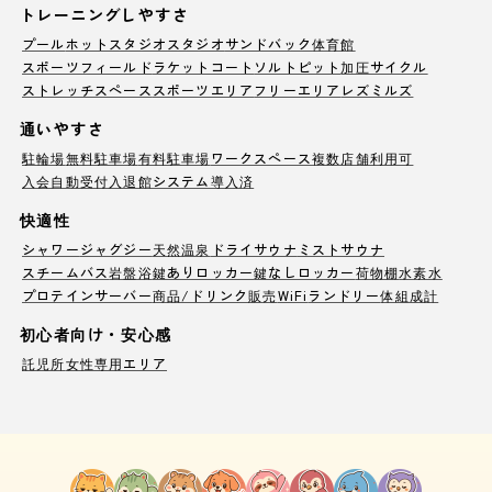
トレーニングしやすさ
プール
ホットスタジオ
スタジオ
サンドバック
体育館
スポーツフィールド
ラケットコート
ソルトピット
加圧サイクル
ストレッチスペース
スポーツエリア
フリーエリア
レズミルズ
通いやすさ
駐輪場
無料駐車場
有料駐車場
ワークスペース
複数店舗利用可
入会自動受付
入退館システム導入済
快適性
シャワー
ジャグジー
天然温泉
ドライサウナ
ミストサウナ
スチームバス
岩盤浴
鍵ありロッカー
鍵なしロッカー
荷物棚
水素水
プロテインサーバー
商品/ドリンク販売
WiFi
ランドリー
体組成計
初心者向け・安心感
託児所
女性専用エリア