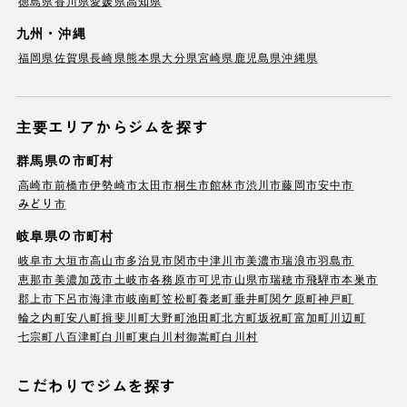
徳島県
香川県
愛媛県
高知県
九州・沖縄
福岡県
佐賀県
長崎県
熊本県
大分県
宮崎県
鹿児島県
沖縄県
主要エリアからジムを探す
群馬県の市町村
高崎市
前橋市
伊勢崎市
太田市
桐生市
館林市
渋川市
藤岡市
安中市
みどり市
岐阜県の市町村
岐阜市
大垣市
高山市
多治見市
関市
中津川市
美濃市
瑞浪市
羽島市
恵那市
美濃加茂市
土岐市
各務原市
可児市
山県市
瑞穂市
飛騨市
本巣市
郡上市
下呂市
海津市
岐南町
笠松町
養老町
垂井町
関ケ原町
神戸町
輪之内町
安八町
揖斐川町
大野町
池田町
北方町
坂祝町
富加町
川辺町
七宗町
八百津町
白川町
東白川村
御嵩町
白川村
こだわりでジムを探す