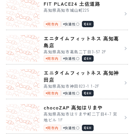
FIT PLACE24 土佐道路
高知県高知市城山町225
同市内
快適性〇
24H
エニタイムフィットネス 高知葛
島店
高知県高知市葛島二丁目3-57 2F
同市内
快適性〇
24H
エニタイムフィットネス 高知神
田店
高知県高知市神田823-1 1-2F
同市内
快適性〇
24H
chocoZAP 高知はりまや
高知県高知市はりまや町二丁目4-7 宮
地ビル 1F
同市内
快適性〇
24H