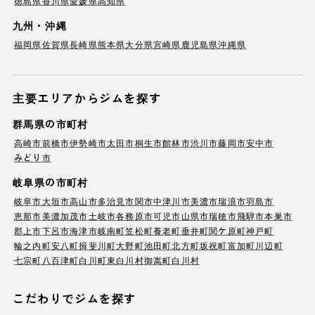
徳島県
香川県
愛媛県
高知県
九州・沖縄
福岡県
佐賀県
長崎県
熊本県
大分県
宮崎県
鹿児島県
沖縄県
主要エリアからジムを探す
群馬県の市町村
高崎市
前橋市
伊勢崎市
太田市
桐生市
館林市
渋川市
藤岡市
安中市
みどり市
岐阜県の市町村
岐阜市
大垣市
高山市
多治見市
関市
中津川市
美濃市
瑞浪市
羽島市
恵那市
美濃加茂市
土岐市
各務原市
可児市
山県市
瑞穂市
飛騨市
本巣市
郡上市
下呂市
海津市
岐南町
笠松町
養老町
垂井町
関ケ原町
神戸町
輪之内町
安八町
揖斐川町
大野町
池田町
北方町
坂祝町
富加町
川辺町
七宗町
八百津町
白川町
東白川村
御嵩町
白川村
こだわりでジムを探す