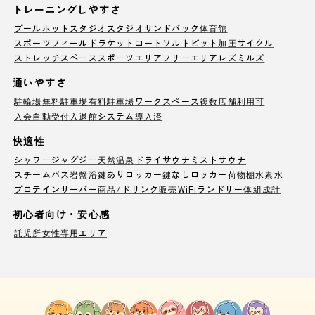
トレーニングしやすさ
プール
ホットスタジオ
スタジオ
サンドバック
体育館
スポーツフィールド
ラケットコート
ソルトピット
加圧サイクル
ストレッチスペース
スポーツエリア
フリーエリア
レズミルズ
通いやすさ
駐輪場
無料駐車場
有料駐車場
ワークスペース
複数店舗利用可
入会自動受付
入退館システム導入済
快適性
シャワー
ジャグジー
天然温泉
ドライサウナ
ミストサウナ
スチームバス
岩盤浴
鍵ありロッカー
鍵なしロッカー
荷物棚
水素水
プロテインサーバー
商品/ドリンク販売
WiFi
ランドリー
体組成計
初心者向け・安心感
託児所
女性専用エリア