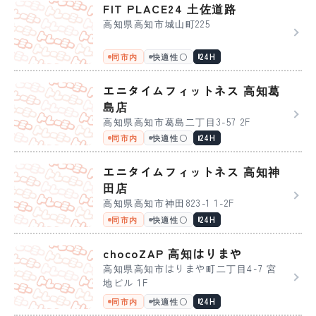
FIT PLACE24 土佐道路
高知県高知市城山町225
同市内
快適性〇
24H
エニタイムフィットネス 高知葛
島店
高知県高知市葛島二丁目3-57 2F
同市内
快適性〇
24H
エニタイムフィットネス 高知神
田店
高知県高知市神田823-1 1-2F
同市内
快適性〇
24H
chocoZAP 高知はりまや
高知県高知市はりまや町二丁目4-7 宮
地ビル 1F
同市内
快適性〇
24H