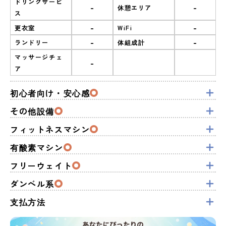
ドリンクサービ
-
-
休憩エリア
ス
-
-
更衣室
WiFi
-
-
ランドリー
体組成計
マッサージチェ
-
ア
初心者向け・安心感
その他設備
フィットネスマシン
有酸素マシン
フリーウェイト
ダンベル系
支払方法