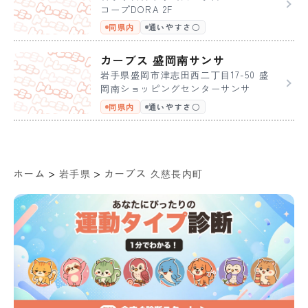
コープDORA 2F
同県内
通いやすさ〇
カーブス 盛岡南サンサ
岩手県盛岡市津志田西二丁目17-50 盛
岡南ショッピングセンターサンサ
同県内
通いやすさ〇
>
>
ホーム
岩手県
カーブス 久慈長内町