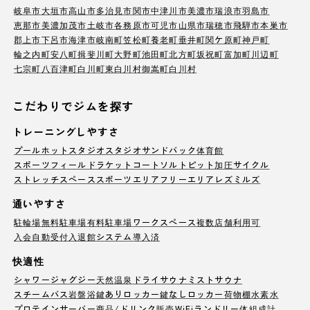
岐阜市
大垣市
高山市
多治見市
関市
中津川市
美濃市
瑞浪市
羽島市
恵那市
美濃加茂市
土岐市
各務原市
可児市
山県市
瑞穂市
飛騨市
本巣市
郡上市
下呂市
海津市
岐南町
笠松町
養老町
垂井町
関ケ原町
神戸町
輪之内町
安八町
揖斐川町
大野町
池田町
北方町
坂祝町
富加町
川辺町
七宗町
八百津町
白川町
東白川村
御嵩町
白川村
こだわりでジムを探す
トレーニングしやすさ
プール
ホットスタジオ
スタジオ
サンドバック
体育館
スポーツフィールド
ラケットコート
ソルトピット
加圧サイクル
ストレッチスペース
スポーツエリア
フリーエリア
レズミルズ
通いやすさ
駐輪場
無料駐車場
有料駐車場
ワークスペース
複数店舗利用可
入会自動受付
入退館システム導入済
快適性
シャワー
ジャグジー
天然温泉
ドライサウナ
ミストサウナ
スチームバス
岩盤浴
鍵ありロッカー
鍵なしロッカー
荷物棚
水素水
プロテインサーバー
商品/ドリンク販売
WiFi
ランドリー
体組成計