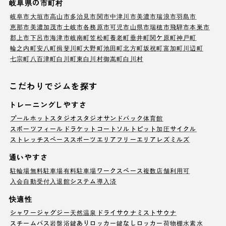
岐阜県の市町村
岐阜市
大垣市
高山市
多治見市
関市
中津川市
美濃市
瑞浪市
羽島市
恵那市
美濃加茂市
土岐市
各務原市
可児市
山県市
瑞穂市
飛騨市
本巣市
郡上市
下呂市
海津市
岐南町
笠松町
養老町
垂井町
関ケ原町
神戸町
輪之内町
安八町
揖斐川町
大野町
池田町
北方町
坂祝町
富加町
川辺町
七宗町
八百津町
白川町
東白川村
御嵩町
白川村
こだわりでジムを探す
トレーニングしやすさ
プール
ホットスタジオ
スタジオ
サンドバック
体育館
スポーツフィールド
ラケットコート
ソルトピット
加圧サイクル
ストレッチスペース
スポーツエリア
フリーエリア
レズミルズ
通いやすさ
駐輪場
無料駐車場
有料駐車場
ワークスペース
複数店舗利用可
入会自動受付
入退館システム導入済
快適性
シャワー
ジャグジー
天然温泉
ドライサウナ
ミストサウナ
スチームバス
岩盤浴
鍵ありロッカー
鍵なしロッカー
荷物棚
水素水