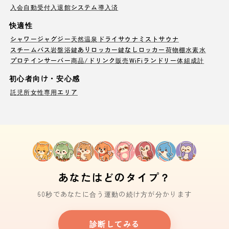
入会自動受付
入退館システム導入済
快適性
シャワー
ジャグジー
天然温泉
ドライサウナ
ミストサウナ
スチームバス
岩盤浴
鍵ありロッカー
鍵なしロッカー
荷物棚
水素水
プロテインサーバー
商品/ドリンク販売
WiFi
ランドリー
体組成計
初心者向け・安心感
託児所
女性専用エリア
あなたはどのタイプ？
60秒であなたに合う運動の続け方が分かります
診断してみる