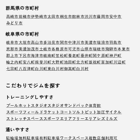
群馬県の市町村
高崎市
前橋市
伊勢崎市
太田市
桐生市
館林市
渋川市
藤岡市
安中市
みどり市
岐阜県の市町村
岐阜市
大垣市
高山市
多治見市
関市
中津川市
美濃市
瑞浪市
羽島市
恵那市
美濃加茂市
土岐市
各務原市
可児市
山県市
瑞穂市
飛騨市
本巣市
郡上市
下呂市
海津市
岐南町
笠松町
養老町
垂井町
関ケ原町
神戸町
輪之内町
安八町
揖斐川町
大野町
池田町
北方町
坂祝町
富加町
川辺町
七宗町
八百津町
白川町
東白川村
御嵩町
白川村
こだわりでジムを探す
トレーニングしやすさ
プール
ホットスタジオ
スタジオ
サンドバック
体育館
スポーツフィールド
ラケットコート
ソルトピット
加圧サイクル
ストレッチスペース
スポーツエリア
フリーエリア
レズミルズ
通いやすさ
駐輪場
無料駐車場
有料駐車場
ワークスペース
複数店舗利用可