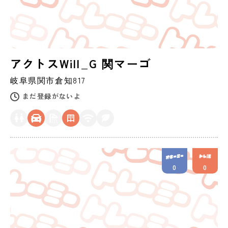
アクトスWill_G 関マーゴ
岐阜県
関市
倉知817
まだ登録がないよ
0
0