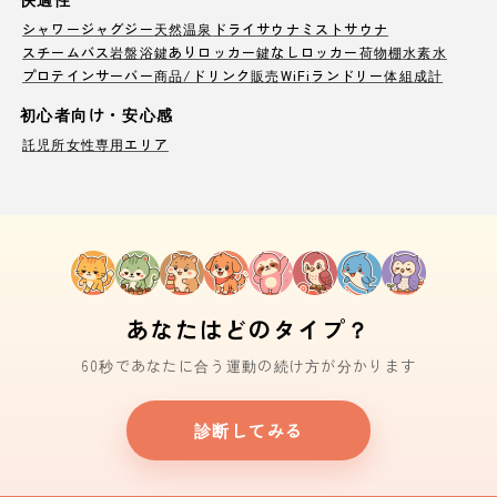
シャワー
ジャグジー
天然温泉
ドライサウナ
ミストサウナ
スチームバス
岩盤浴
鍵ありロッカー
鍵なしロッカー
荷物棚
水素水
プロテインサーバー
商品/ドリンク販売
WiFi
ランドリー
体組成計
初心者向け・安心感
託児所
女性専用エリア
あなたはどのタイプ？
60秒であなたに合う運動の続け方が分かります
診断してみる