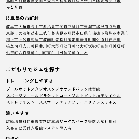
高崎市
前橋市
伊勢崎市
太田市
桐生市
館林市
渋川市
藤岡市
安中市
みどり市
岐阜県の市町村
岐阜市
大垣市
高山市
多治見市
関市
中津川市
美濃市
瑞浪市
羽島市
恵那市
美濃加茂市
土岐市
各務原市
可児市
山県市
瑞穂市
飛騨市
本巣市
郡上市
下呂市
海津市
岐南町
笠松町
養老町
垂井町
関ケ原町
神戸町
輪之内町
安八町
揖斐川町
大野町
池田町
北方町
坂祝町
富加町
川辺町
七宗町
八百津町
白川町
東白川村
御嵩町
白川村
こだわりでジムを探す
トレーニングしやすさ
プール
ホットスタジオ
スタジオ
サンドバック
体育館
スポーツフィールド
ラケットコート
ソルトピット
加圧サイクル
ストレッチスペース
スポーツエリア
フリーエリア
レズミルズ
通いやすさ
駐輪場
無料駐車場
有料駐車場
ワークスペース
複数店舗利用可
入会自動受付
入退館システム導入済
快適性