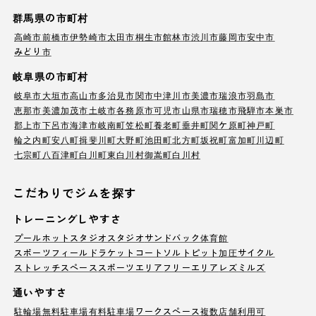
群馬県の市町村
高崎市
前橋市
伊勢崎市
太田市
桐生市
館林市
渋川市
藤岡市
安中市
みどり市
岐阜県の市町村
岐阜市
大垣市
高山市
多治見市
関市
中津川市
美濃市
瑞浪市
羽島市
恵那市
美濃加茂市
土岐市
各務原市
可児市
山県市
瑞穂市
飛騨市
本巣市
郡上市
下呂市
海津市
岐南町
笠松町
養老町
垂井町
関ケ原町
神戸町
輪之内町
安八町
揖斐川町
大野町
池田町
北方町
坂祝町
富加町
川辺町
七宗町
八百津町
白川町
東白川村
御嵩町
白川村
こだわりでジムを探す
トレーニングしやすさ
プール
ホットスタジオ
スタジオ
サンドバック
体育館
スポーツフィールド
ラケットコート
ソルトピット
加圧サイクル
ストレッチスペース
スポーツエリア
フリーエリア
レズミルズ
通いやすさ
駐輪場
無料駐車場
有料駐車場
ワークスペース
複数店舗利用可