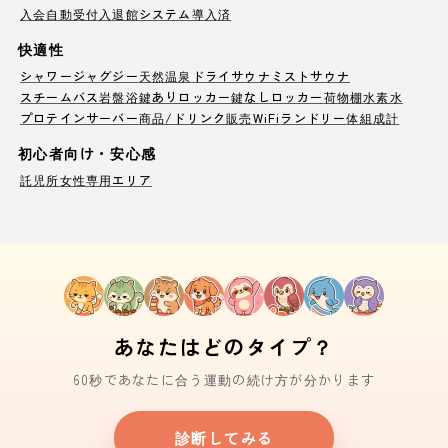
入会自動受付
入退館システム導入済
快適性
シャワー
ジャグジー
天然温泉
ドライサウナ
ミストサウナ
スチームバス
岩盤浴
鍵ありロッカー
鍵なしロッカー
荷物棚
水素水
プロテインサーバー
商品/ドリンク販売
WiFi
ランドリー
体組成計
初心者向け・安心感
託児所
女性専用エリア
あなたはどのタイプ？
60秒であなたに合う運動の続け方が分かります
診断してみる