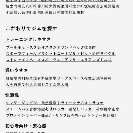
輪之内町
安八町
揖斐川町
大野町
池田町
北方町
坂祝町
富加町
川辺町
七宗町
八百津町
白川町
東白川村
御嵩町
白川村
こだわりでジムを探す
トレーニングしやすさ
プール
ホットスタジオ
スタジオ
サンドバック
体育館
スポーツフィールド
ラケットコート
ソルトピット
加圧サイクル
ストレッチスペース
スポーツエリア
フリーエリア
レズミルズ
通いやすさ
駐輪場
無料駐車場
有料駐車場
ワークスペース
複数店舗利用可
入会自動受付
入退館システム導入済
快適性
シャワー
ジャグジー
天然温泉
ドライサウナ
ミストサウナ
スチームバス
岩盤浴
鍵ありロッカー
鍵なしロッカー
荷物棚
水素水
プロテインサーバー
商品/ドリンク販売
WiFi
ランドリー
体組成計
初心者向け・安心感