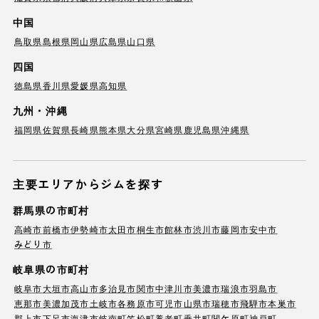
中国
鳥取県
島根県
岡山県
広島県
山口県
四国
徳島県
香川県
愛媛県
高知県
九州・沖縄
福岡県
佐賀県
長崎県
熊本県
大分県
宮崎県
鹿児島県
沖縄県
主要エリアからジムを探す
群馬県の市町村
高崎市
前橋市
伊勢崎市
太田市
桐生市
館林市
渋川市
藤岡市
安中市
みどり市
岐阜県の市町村
岐阜市
大垣市
高山市
多治見市
関市
中津川市
美濃市
瑞浪市
羽島市
恵那市
美濃加茂市
土岐市
各務原市
可児市
山県市
瑞穂市
飛騨市
本巣市
郡上市
下呂市
海津市
岐南町
笠松町
養老町
垂井町
関ケ原町
神戸町