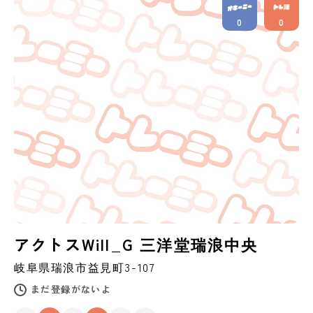
0
0
アクトスWill_G 三洋堂瑞浪中央
岐阜県
瑞浪市
益見町3-107
まだ登録がないよ