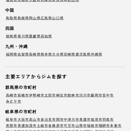
中国
鳥取県
島根県
岡山県
広島県
山口県
四国
徳島県
香川県
愛媛県
高知県
九州・沖縄
福岡県
佐賀県
長崎県
熊本県
大分県
宮崎県
鹿児島県
沖縄県
主要エリアからジムを探す
群馬県の市町村
高崎市
前橋市
伊勢崎市
太田市
桐生市
館林市
渋川市
藤岡市
安中市
みどり市
岐阜県の市町村
岐阜市
大垣市
高山市
多治見市
関市
中津川市
美濃市
瑞浪市
羽島市
恵那市
美濃加茂市
土岐市
各務原市
可児市
山県市
瑞穂市
飛騨市
本巣市