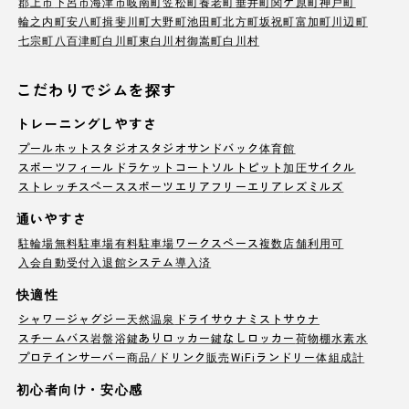
郡上市
下呂市
海津市
岐南町
笠松町
養老町
垂井町
関ケ原町
神戸町
輪之内町
安八町
揖斐川町
大野町
池田町
北方町
坂祝町
富加町
川辺町
七宗町
八百津町
白川町
東白川村
御嵩町
白川村
こだわりでジムを探す
トレーニングしやすさ
プール
ホットスタジオ
スタジオ
サンドバック
体育館
スポーツフィールド
ラケットコート
ソルトピット
加圧サイクル
ストレッチスペース
スポーツエリア
フリーエリア
レズミルズ
通いやすさ
駐輪場
無料駐車場
有料駐車場
ワークスペース
複数店舗利用可
入会自動受付
入退館システム導入済
快適性
シャワー
ジャグジー
天然温泉
ドライサウナ
ミストサウナ
スチームバス
岩盤浴
鍵ありロッカー
鍵なしロッカー
荷物棚
水素水
プロテインサーバー
商品/ドリンク販売
WiFi
ランドリー
体組成計
初心者向け・安心感