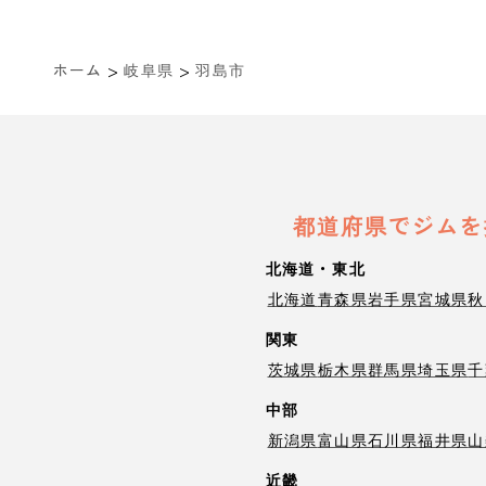
>
>
ホーム
岐阜県
羽島市
都道府県でジムを
北海道・東北
北海道
青森県
岩手県
宮城県
秋
関東
茨城県
栃木県
群馬県
埼玉県
千
中部
新潟県
富山県
石川県
福井県
山
近畿