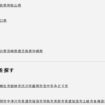
良県
和歌山県
口県
分県
宮崎県
鹿児島県
沖縄県
を探す
桐生市
館林市
渋川市
藤岡市
安中市
みどり市
関市
中津川市
美濃市
瑞浪市
羽島市
恵那市
美濃加茂市
土岐市
各務原