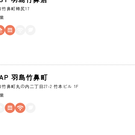
市
竹鼻町蜂尻17
営業
oZAP 羽島竹鼻町
市
竹鼻町丸の内二丁目27-2 竹本ビル 1F
営業