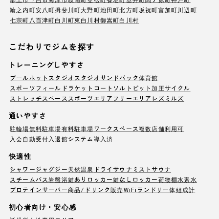
輪之内町
安八町
揖斐川町
大野町
池田町
北方町
坂祝町
富加町
川辺町
七宗町
八百津町
白川町
東白川村
御嵩町
白川村
こだわりでジムを探す
トレーニングしやすさ
プール
ホットスタジオ
スタジオ
サンドバック
体育館
スポーツフィールド
ラケットコート
ソルトピット
加圧サイクル
ストレッチスペース
スポーツエリア
フリーエリア
レズミルズ
通いやすさ
駐輪場
無料駐車場
有料駐車場
ワークスペース
複数店舗利用可
入会自動受付
入退館システム導入済
快適性
シャワー
ジャグジー
天然温泉
ドライサウナ
ミストサウナ
スチームバス
岩盤浴
鍵ありロッカー
鍵なしロッカー
荷物棚
水素水
プロテインサーバー
商品/ドリンク販売
WiFi
ランドリー
体組成計
初心者向け・安心感