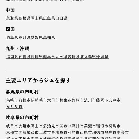
中国
鳥取県
島根県
岡山県
広島県
山口県
四国
徳島県
香川県
愛媛県
高知県
九州・沖縄
福岡県
佐賀県
長崎県
熊本県
大分県
宮崎県
鹿児島県
沖縄県
主要エリアからジムを探す
群馬県の市町村
高崎市
前橋市
伊勢崎市
太田市
桐生市
館林市
渋川市
藤岡市
安中市
みどり市
岐阜県の市町村
岐阜市
大垣市
高山市
多治見市
関市
中津川市
美濃市
瑞浪市
羽島市
恵那市
美濃加茂市
土岐市
各務原市
可児市
山県市
瑞穂市
飛騨市
本巣市
郡上市
下呂市
海津市
岐南町
笠松町
養老町
垂井町
関ケ原町
神戸町