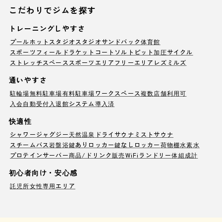
こだわりでジムを探す
トレーニングしやすさ
プール
ホットスタジオ
スタジオ
サンドバック
体育館
スポーツフィールド
ラケットコート
ソルトピット
加圧サイクル
ストレッチスペース
スポーツエリア
フリーエリア
レズミルズ
通いやすさ
駐輪場
無料駐車場
有料駐車場
ワークスペース
複数店舗利用可
入会自動受付
入退館システム導入済
快適性
シャワー
ジャグジー
天然温泉
ドライサウナ
ミストサウナ
スチームバス
岩盤浴
鍵ありロッカー
鍵なしロッカー
荷物棚
水素水
プロテインサーバー
商品/ドリンク販売
WiFi
ランドリー
体組成計
初心者向け・安心感
託児所
女性専用エリア