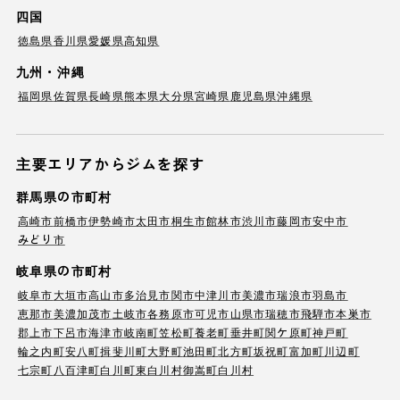
四国
徳島県
香川県
愛媛県
高知県
九州・沖縄
福岡県
佐賀県
長崎県
熊本県
大分県
宮崎県
鹿児島県
沖縄県
主要エリアからジムを探す
群馬県の市町村
高崎市
前橋市
伊勢崎市
太田市
桐生市
館林市
渋川市
藤岡市
安中市
みどり市
岐阜県の市町村
岐阜市
大垣市
高山市
多治見市
関市
中津川市
美濃市
瑞浪市
羽島市
恵那市
美濃加茂市
土岐市
各務原市
可児市
山県市
瑞穂市
飛騨市
本巣市
郡上市
下呂市
海津市
岐南町
笠松町
養老町
垂井町
関ケ原町
神戸町
輪之内町
安八町
揖斐川町
大野町
池田町
北方町
坂祝町
富加町
川辺町
七宗町
八百津町
白川町
東白川村
御嵩町
白川村