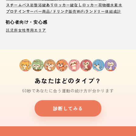
スチームバス
岩盤浴
鍵ありロッカー
鍵なしロッカー
荷物棚
水素水
プロテインサーバー
商品/ドリンク販売
WiFi
ランドリー
体組成計
初心者向け・安心感
託児所
女性専用エリア
あなたはどのタイプ？
60秒であなたに合う運動の続け方が分かります
診断してみる