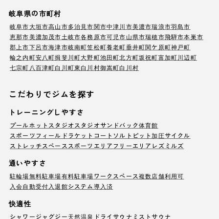
岐阜県の市町村
岐阜市
大垣市
高山市
多治見市
関市
中津川市
美濃市
瑞浪市
羽島市
恵那市
美濃加茂市
土岐市
各務原市
可児市
山県市
瑞穂市
飛騨市
本巣市
郡上市
下呂市
海津市
岐南町
笠松町
養老町
垂井町
関ケ原町
神戸町
輪之内町
安八町
揖斐川町
大野町
池田町
北方町
坂祝町
富加町
川辺町
七宗町
八百津町
白川町
東白川村
御嵩町
白川村
こだわりでジムを探す
トレーニングしやすさ
プール
ホットスタジオ
スタジオ
サンドバック
体育館
スポーツフィールド
ラケットコート
ソルトピット
加圧サイクル
ストレッチスペース
スポーツエリア
フリーエリア
レズミルズ
通いやすさ
駐輪場
無料駐車場
有料駐車場
ワークスペース
複数店舗利用可
入会自動受付
入退館システム導入済
快適性
シャワー
ジャグジー
天然温泉
ドライサウナ
ミストサウナ