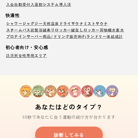
入会自動受付
入退館システム導入済
快適性
シャワー
ジャグジー
天然温泉
ドライサウナ
ミストサウナ
スチームバス
岩盤浴
鍵ありロッカー
鍵なしロッカー
荷物棚
水素水
プロテインサーバー
商品/ドリンク販売
WiFi
ランドリー
体組成計
初心者向け・安心感
託児所
女性専用エリア
あなたはどのタイプ？
60秒であなたに合う運動の続け方が分かります
診断してみる