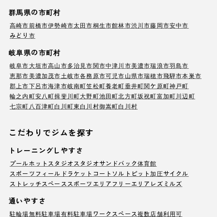
群馬県の市町村
高崎市
前橋市
伊勢崎市
太田市
桐生市
館林市
渋川市
藤岡市
安中市
みどり市
岐阜県の市町村
岐阜市
大垣市
高山市
多治見市
関市
中津川市
美濃市
瑞浪市
羽島市
恵那市
美濃加茂市
土岐市
各務原市
可児市
山県市
瑞穂市
飛騨市
本巣市
郡上市
下呂市
海津市
岐南町
笠松町
養老町
垂井町
関ケ原町
神戸町
輪之内町
安八町
揖斐川町
大野町
池田町
北方町
坂祝町
富加町
川辺町
七宗町
八百津町
白川町
東白川村
御嵩町
白川村
こだわりでジムを探す
トレーニングしやすさ
プール
ホットスタジオ
スタジオ
サンドバック
体育館
スポーツフィールド
ラケットコート
ソルトピット
加圧サイクル
ストレッチスペース
スポーツエリア
フリーエリア
レズミルズ
通いやすさ
駐輪場
無料駐車場
有料駐車場
ワークスペース
複数店舗利用可