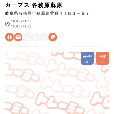
カーブス 各務原蘇原
岐阜県
各務原市
蘇原青雲町４丁目１−６７
10:00-13:00
15:00-19:00
0
0