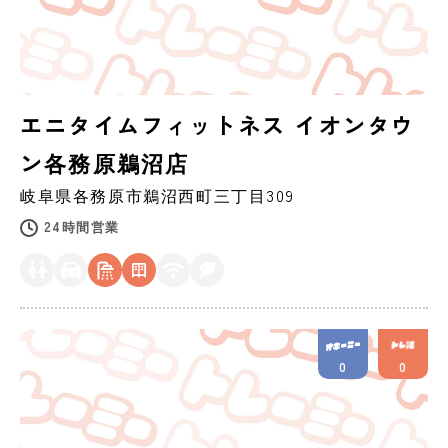
エニタイムフィットネス イオンタウ
ン各務原鵜沼店
岐阜県
各務原市
鵜沼西町三丁目309
24時間営業
0
0