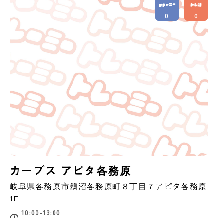
0
0
カーブス アピタ各務原
岐阜県
各務原市
鵜沼各務原町８丁目７アピタ各務原
1F
10:00-13:00