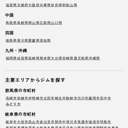
滋賀県
京都府
大阪府
兵庫県
奈良県
和歌山県
中国
鳥取県
島根県
岡山県
広島県
山口県
四国
徳島県
香川県
愛媛県
高知県
九州・沖縄
福岡県
佐賀県
長崎県
熊本県
大分県
宮崎県
鹿児島県
沖縄県
主要エリアからジムを探す
群馬県の市町村
高崎市
前橋市
伊勢崎市
太田市
桐生市
館林市
渋川市
藤岡市
安中市
みどり市
岐阜県の市町村
岐阜市
大垣市
高山市
多治見市
関市
中津川市
美濃市
瑞浪市
羽島市
恵那市
美濃加茂市
土岐市
各務原市
可児市
山県市
瑞穂市
飛騨市
本巣市