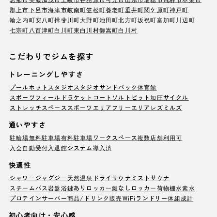
郡上市
下呂市
海津市
岐南町
笠松町
養老町
垂井町
関ケ原町
神戸町
輪之内町
安八町
揖斐川町
大野町
池田町
北方町
坂祝町
富加町
川辺町
七宗町
八百津町
白川町
東白川村
御嵩町
白川村
こだわりでジムを探す
トレーニングしやすさ
プール
ホットスタジオ
スタジオ
サンドバック
体育館
スポーツフィールド
ラケットコート
ソルトピット
加圧サイクル
ストレッチスペース
スポーツエリア
フリーエリア
レズミルズ
通いやすさ
駐輪場
無料駐車場
有料駐車場
ワークスペース
複数店舗利用可
入会自動受付
入退館システム導入済
快適性
シャワー
ジャグジー
天然温泉
ドライサウナ
ミストサウナ
スチームバス
岩盤浴
鍵ありロッカー
鍵なしロッカー
荷物棚
水素水
プロテインサーバー
商品/ドリンク販売
WiFi
ランドリー
体組成計
初心者向け・安心感