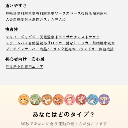
通いやすさ
駐輪場
無料駐車場
有料駐車場
ワークスペース
複数店舗利用可
入会自動受付
入退館システム導入済
快適性
シャワー
ジャグジー
天然温泉
ドライサウナ
ミストサウナ
スチームバス
岩盤浴
鍵ありロッカー
鍵なしロッカー
荷物棚
水素水
プロテインサーバー
商品/ドリンク販売
WiFi
ランドリー
体組成計
初心者向け・安心感
託児所
女性専用エリア
あなたはどのタイプ？
60秒であなたに合う運動の続け方が分かります