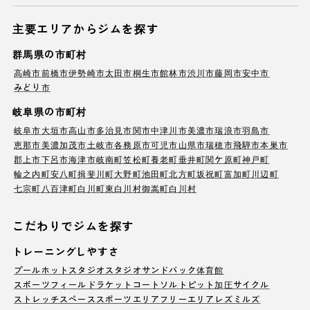
主要エリアからジムを探す
群馬県の市町村
高崎市
前橋市
伊勢崎市
太田市
桐生市
館林市
渋川市
藤岡市
安中市
みどり市
岐阜県の市町村
岐阜市
大垣市
高山市
多治見市
関市
中津川市
美濃市
瑞浪市
羽島市
恵那市
美濃加茂市
土岐市
各務原市
可児市
山県市
瑞穂市
飛騨市
本巣市
郡上市
下呂市
海津市
岐南町
笠松町
養老町
垂井町
関ケ原町
神戸町
輪之内町
安八町
揖斐川町
大野町
池田町
北方町
坂祝町
富加町
川辺町
七宗町
八百津町
白川町
東白川村
御嵩町
白川村
こだわりでジムを探す
トレーニングしやすさ
プール
ホットスタジオ
スタジオ
サンドバック
体育館
スポーツフィールド
ラケットコート
ソルトピット
加圧サイクル
ストレッチスペース
スポーツエリア
フリーエリア
レズミルズ