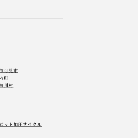
市
可児市
内町
白川村
ピット
加圧サイクル