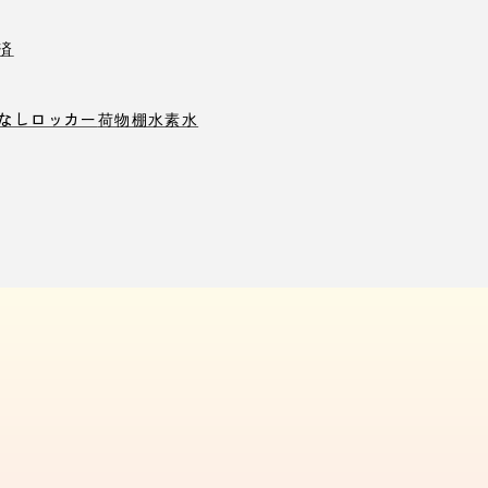
済
なしロッカー
荷物棚
水素水