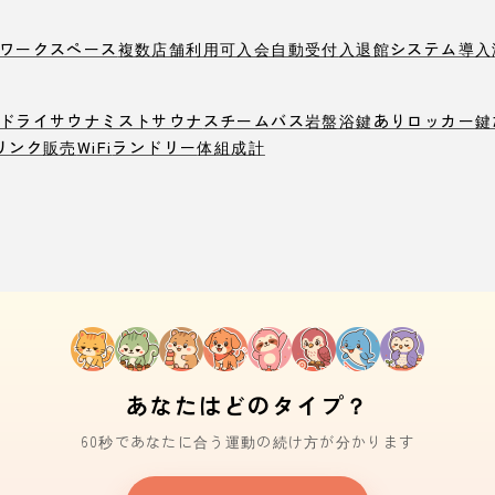
ワークスペース
複数店舗利用可
入会自動受付
入退館システム導入
ドライサウナ
ミストサウナ
スチームバス
岩盤浴
鍵ありロッカー
鍵
リンク販売
WiFi
ランドリー
体組成計
あなたはどのタイプ？
60秒であなたに合う運動の続け方が分かります