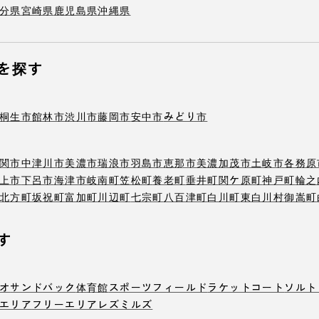
分県
宮崎県
鹿児島県
沖縄県
を探す
桐生市
館林市
渋川市
藤岡市
安中市
みどり市
関市
中津川市
美濃市
瑞浪市
羽島市
恵那市
美濃加茂市
土岐市
各務原
上市
下呂市
海津市
岐南町
笠松町
養老町
垂井町
関ケ原町
神戸町
輪之
北方町
坂祝町
富加町
川辺町
七宗町
八百津町
白川町
東白川村
御嵩町
す
オ
サンドバック
体育館
スポーツフィールド
ラケットコート
ソルト
エリア
フリーエリア
レズミルズ