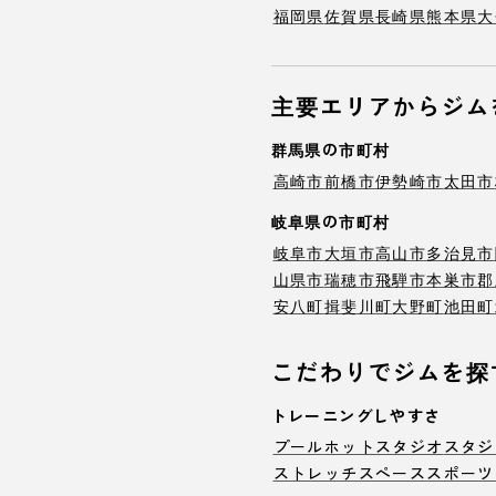
福岡県
佐賀県
長崎県
熊本県
大
主要エリアからジム
群馬県の市町村
高崎市
前橋市
伊勢崎市
太田市
岐阜県の市町村
岐阜市
大垣市
高山市
多治見市
山県市
瑞穂市
飛騨市
本巣市
郡
安八町
揖斐川町
大野町
池田町
こだわりでジムを探
トレーニングしやすさ
プール
ホットスタジオ
スタジ
ストレッチスペース
スポーツ