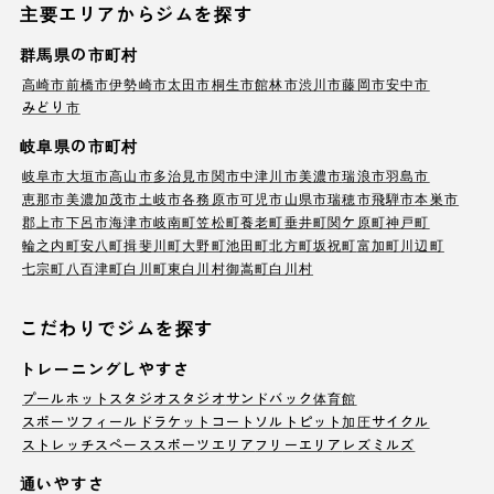
主要エリアからジムを探す
群馬県の市町村
高崎市
前橋市
伊勢崎市
太田市
桐生市
館林市
渋川市
藤岡市
安中市
みどり市
岐阜県の市町村
岐阜市
大垣市
高山市
多治見市
関市
中津川市
美濃市
瑞浪市
羽島市
恵那市
美濃加茂市
土岐市
各務原市
可児市
山県市
瑞穂市
飛騨市
本巣市
郡上市
下呂市
海津市
岐南町
笠松町
養老町
垂井町
関ケ原町
神戸町
輪之内町
安八町
揖斐川町
大野町
池田町
北方町
坂祝町
富加町
川辺町
七宗町
八百津町
白川町
東白川村
御嵩町
白川村
こだわりでジムを探す
トレーニングしやすさ
プール
ホットスタジオ
スタジオ
サンドバック
体育館
スポーツフィールド
ラケットコート
ソルトピット
加圧サイクル
ストレッチスペース
スポーツエリア
フリーエリア
レズミルズ
通いやすさ