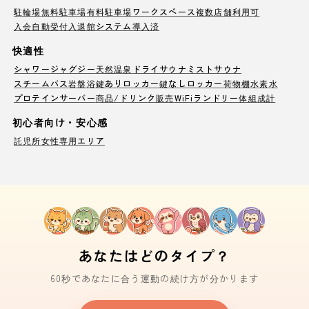
駐輪場
無料駐車場
有料駐車場
ワークスペース
複数店舗利用可
入会自動受付
入退館システム導入済
快適性
シャワー
ジャグジー
天然温泉
ドライサウナ
ミストサウナ
スチームバス
岩盤浴
鍵ありロッカー
鍵なしロッカー
荷物棚
水素水
プロテインサーバー
商品/ドリンク販売
WiFi
ランドリー
体組成計
初心者向け・安心感
託児所
女性専用エリア
あなたはどのタイプ？
60秒であなたに合う運動の続け方が分かります