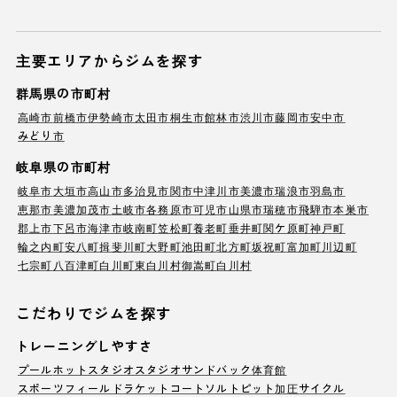
主要エリアからジムを探す
群馬県の市町村
高崎市
前橋市
伊勢崎市
太田市
桐生市
館林市
渋川市
藤岡市
安中市
みどり市
岐阜県の市町村
岐阜市
大垣市
高山市
多治見市
関市
中津川市
美濃市
瑞浪市
羽島市
恵那市
美濃加茂市
土岐市
各務原市
可児市
山県市
瑞穂市
飛騨市
本巣市
郡上市
下呂市
海津市
岐南町
笠松町
養老町
垂井町
関ケ原町
神戸町
輪之内町
安八町
揖斐川町
大野町
池田町
北方町
坂祝町
富加町
川辺町
七宗町
八百津町
白川町
東白川村
御嵩町
白川村
こだわりでジムを探す
トレーニングしやすさ
プール
ホットスタジオ
スタジオ
サンドバック
体育館
スポーツフィールド
ラケットコート
ソルトピット
加圧サイクル