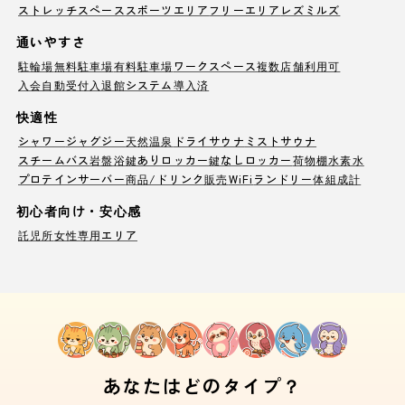
ストレッチスペース
スポーツエリア
フリーエリア
レズミルズ
通いやすさ
駐輪場
無料駐車場
有料駐車場
ワークスペース
複数店舗利用可
入会自動受付
入退館システム導入済
快適性
シャワー
ジャグジー
天然温泉
ドライサウナ
ミストサウナ
スチームバス
岩盤浴
鍵ありロッカー
鍵なしロッカー
荷物棚
水素水
プロテインサーバー
商品/ドリンク販売
WiFi
ランドリー
体組成計
初心者向け・安心感
託児所
女性専用エリア
あなたはどのタイプ？