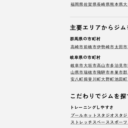
福岡県
佐賀県
長崎県
熊本県
大
主要エリアからジム
群馬県の市町村
高崎市
前橋市
伊勢崎市
太田市
岐阜県の市町村
岐阜市
大垣市
高山市
多治見市
山県市
瑞穂市
飛騨市
本巣市
郡
安八町
揖斐川町
大野町
池田町
こだわりでジムを探
トレーニングしやすさ
プール
ホットスタジオ
スタジ
ストレッチスペース
スポーツ