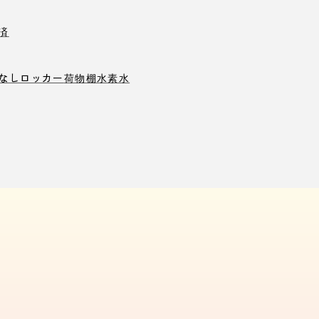
済
なしロッカー
荷物棚
水素水