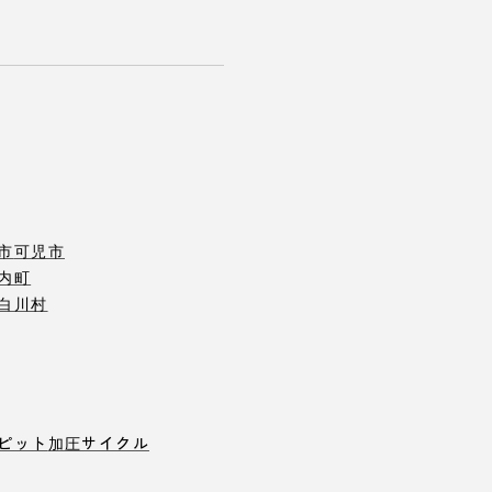
市
可児市
内町
白川村
ピット
加圧サイクル