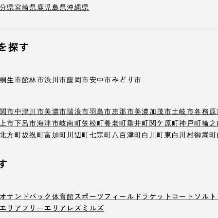
分県
宮崎県
鹿児島県
沖縄県
を探す
桐生市
館林市
渋川市
藤岡市
安中市
みどり市
関市
中津川市
美濃市
瑞浪市
羽島市
恵那市
美濃加茂市
土岐市
各務原
上市
下呂市
海津市
岐南町
笠松町
養老町
垂井町
関ケ原町
神戸町
輪之
北方町
坂祝町
富加町
川辺町
七宗町
八百津町
白川町
東白川村
御嵩町
す
オ
サンドバック
体育館
スポーツフィールド
ラケットコート
ソルト
エリア
フリーエリア
レズミルズ