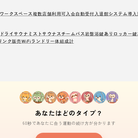
ワークスペース
複数店舗利用可
入会自動受付
入退館システム導入
ドライサウナ
ミストサウナ
スチームバス
岩盤浴
鍵ありロッカー
鍵
リンク販売
WiFi
ランドリー
体組成計
あなたはどのタイプ？
60秒であなたに合う運動の続け方が分かります