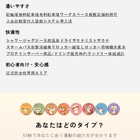
通いやすさ
駐輪場
無料駐車場
有料駐車場
ワークスペース
複数店舗利用可
入会自動受付
入退館システム導入済
快適性
シャワー
ジャグジー
天然温泉
ドライサウナ
ミストサウナ
スチームバス
岩盤浴
鍵ありロッカー
鍵なしロッカー
荷物棚
水素水
プロテインサーバー
商品/ドリンク販売
WiFi
ランドリー
体組成計
初心者向け・安心感
託児所
女性専用エリア
あなたはどのタイプ？
60秒であなたに合う運動の続け方が分かります