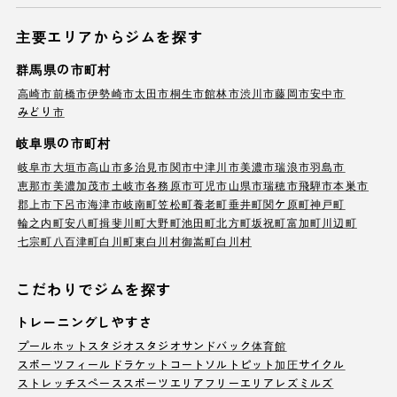
主要エリアからジムを探す
群馬県の市町村
高崎市
前橋市
伊勢崎市
太田市
桐生市
館林市
渋川市
藤岡市
安中市
みどり市
岐阜県の市町村
岐阜市
大垣市
高山市
多治見市
関市
中津川市
美濃市
瑞浪市
羽島市
恵那市
美濃加茂市
土岐市
各務原市
可児市
山県市
瑞穂市
飛騨市
本巣市
郡上市
下呂市
海津市
岐南町
笠松町
養老町
垂井町
関ケ原町
神戸町
輪之内町
安八町
揖斐川町
大野町
池田町
北方町
坂祝町
富加町
川辺町
七宗町
八百津町
白川町
東白川村
御嵩町
白川村
こだわりでジムを探す
トレーニングしやすさ
プール
ホットスタジオ
スタジオ
サンドバック
体育館
スポーツフィールド
ラケットコート
ソルトピット
加圧サイクル
ストレッチスペース
スポーツエリア
フリーエリア
レズミルズ